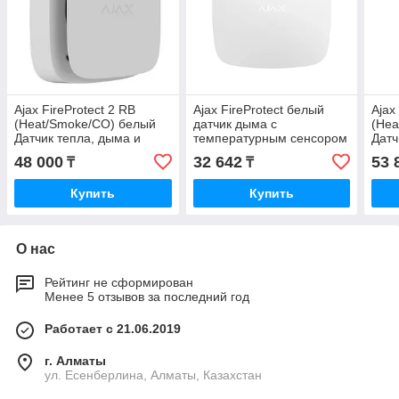
Ajax FireProtect 2 RB
Ajax FireProtect белый
Ajax
(Heat/Smoke/CO) белый
датчик дыма с
(Hea
Датчик тепла, дыма и
температурным сенсором
Датч
угарного газа
угар
48 000
32 642
53 
₸
₸
Купить
Купить
О нас
Рейтинг не сформирован
Менее 5 отзывов за последний год
Работает с 21.06.2019
г. Алматы
ул. Есенберлина, Алматы, Казахстан