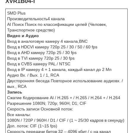
XVR1B04-I
SMD Plus
Производительность4 канала
AI Поиск Поиск по классификации целей (Человек,
Транспортное средство)
Видео и Аудио
Вход в аналоговую камеру 4 канала,BNC
Вход в HDCVI камеру 720p 25 / 30 / 50 / 60 fps
Вход в AHD камеру 720p 25 / 30 fps
Вход в TVI камеру 720p 25 / 30 fps
Вход в CVBS камеру PAL / NTSC
Вход в IP камеру 4 + 1 канала, каждый канал до 2 Мп
Аудио Вх. / Вых. 1 / 1, RCA
Двусторонняя беседа Повторное использование аудиовх. /
вых., RCA
Запись
Сжатие Кодирование AI / H.265 + / H.265 / H.264 + / H.264
Разрешение 1080N; 720p; 960H; D1; CIF
Скорость записи Основной поток:
Все каналы:
1080N / 720P / 960H / D1 / CIF / (1 ~ 25/30 кадров в секунду)
Доп. поток: CIF (1~15 fps)
Скорость передачи битов 32 – 4096 кбит / с на канал