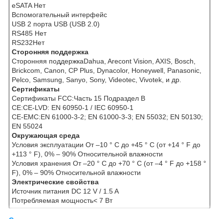
eSATA Нет
Вспомогательный интерфейс
USB 2 порта USB (USB 2.0)
RS485 Нет
RS232Нет
Сторонняя поддержка
Сторонняя поддержкаDahua, Arecont Vision, AXIS, Bosch,
Brickcom, Canon, CP Plus, Dynacolor, Honeywell, Panasonic,
Pelco, Samsung, Sanyo, Sony, Videotec, Vivotek, и др.
Сертификаты
Сертификаты FCC:Часть 15 Подраздел B
CE:CE-LVD: EN 60950-1 / IEC 60950-1
CE-EMC:EN 61000-3-2; EN 61000-3-3; EN 55032; EN 50130;
EN 55024
Окружающая среда
Условия эксплуатации От –10 ° C до +45 ° C (от +14 ° F до
+113 ° F), 0% – 90% Относительной влажности
Условия хранения От –20 ° C до +70 ° C (от –4 ° F до +158 °
F), 0% – 90% Относительной влажности
Электрические свойства
Источник питания DC 12 V / 1.5 A
Потребляемая мощность< 7 Вт