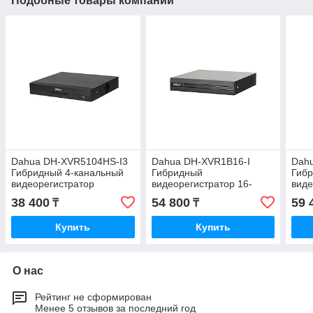
Подобные товары компании
Dahua DH-XVR5104HS-I3
Dahua DH-XVR1B16-I
Dah
Гибридный 4-канальный
Гибридный
Гибр
видеорегистратор
видеорегистратор 16-
виде
канальный
38 400
54 800
59 
₸
₸
Купить
Купить
О нас
Рейтинг не сформирован
Менее 5 отзывов за последний год