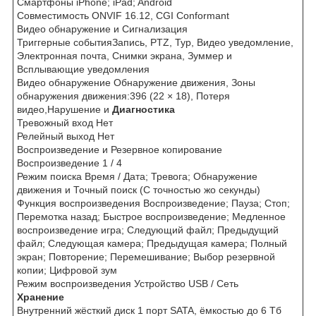
Смартфоны iPhone; iPad; Android
Совместимость ONVIF 16.12, CGI Conformant
Видео обнаружение и Сигнализация
Триггерные событияЗапись, PTZ, Тур, Видео уведомление,
Электронная почта, Снимки экрана, Зуммер и
Всплывающие уведомления
Видео обнаружение Обнаружение движения, Зоны
обнаружения движения:396 (22 × 18), Потеря
видео,Нарушение и
Диагностика
Тревожный вход Нет
Релейный выход Нет
Воспроизведение и Резервное копирование
Воспроизведение 1 / 4
Режим поиска Время / Дата; Тревога; Обнаружение
движения и Точный поиск (С точностью жо секунды)
Функция воспроизведения Воспроизведение; Пауза; Стоп;
Перемотка назад; Быстрое воспроизведение; Медленное
воспроизведение игра; Следующий файл; Предыдущий
файл; Следующая камера; Предыдущая камера; Полный
экран; Повторение; Перемешивание; Выбор резервной
копии; Цифровой зум
Режим воспроизведения Устройство USB / Сеть
Хранение
Внутренний жёсткий диск 1 порт SATA, ёмкостью до 6 Тб