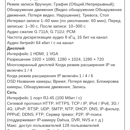
Режим записи Вручную; График (Общий,Непрерывный);
Обнаружение движения (Видео обнаружение:Обнаружение
движения, Потеря видео, Нарушение); Тревога; Стоп
Интервал записи 1–60 мин (по умолчанию: 60 мин), Перед
записью: 1–30 с, После записи: 10–300 с
Аудио сжатие G.711A; G.711U; PCM
Частота дискретизации аудио 8 кГц, 16 бит на канал
Аудио битрейт 64 кбит / с на канал
Дисплей
Интерфейс 1 HDMI; 1 VGA
Разрешение 1920 × 1080, 1280 × 1024, 1280 × 720
Многоэкранный дисплей Когда режим расширения IP не
включён:1 / 4
Когда режим расширения IP включён:1 / 4 / 6
OSD Название камеры; Время; Потеря видео; Блокировка
камеры; Обнаружение движения; Запись
Сеть
Интерфейс 1 порт RJ-45 (100 Мбит / с)
Сетевой протокол HTTP; HTTPS; TCP / IP; IPv4 / IPv6; 3G /
4G; UPnP; RTSP; UDP; SMTP; NTP; DHCP; DNS; IP-фильтр;
PPPoE; DDNS; FTP; Сервер тревог; P2P; IP-поиск
(поддерживает IP-камеру Dahua, DVR, NVS и т. д.)
Макс. доступ пользователей 128 пользователей