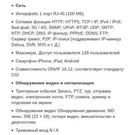
Сеть
Интерфейс 1 порт RJ-45 (100 МБ)
Сетевая функция HTTP; HTTPS; TCP / IP; IPv4 / IPv6;
Вай-фай; 3G / 4G; SNMP; UPnP; RTSP; UDP; SMTP;
NTP; DHCP; DNS; IP-фильтр; PPPoE; DDNS; FTP;
Сервер тревог; P2P; IP-поиск (поддерживает IP-камеру
Dahua, DVR, NVS и т. Д.)
Максимум. Доступ пользователя 128 пользователей
Смартфон iPhone; iPad; Android
Совместимость ONVIF 16.12, соответствует стандарту
CGI
Обнаружение видео и сигнализация
Триггерные события Запись, PTZ, тур, отправка
видео, электронная почта, FTP, снимок, зуммер и
подсказки на экране
Обнаружение видео Обнаружение движения, MD
зоны: 396 (22 × 18), потеря видео, вмешательство и
диагностика
Тревожный вход N / A