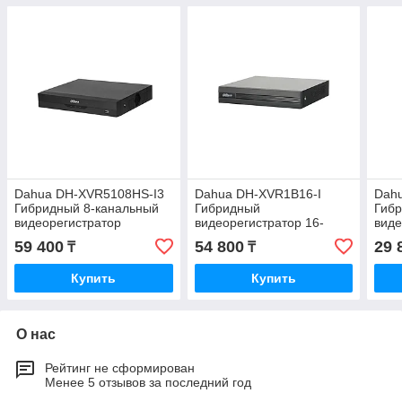
Dahua DH-XVR5108HS-I3
Dahua DH-XVR1B16-I
Dah
Гибридный 8-канальный
Гибридный
Гибр
видеорегистратор
видеорегистратор 16-
виде
канальный
59 400
54 800
29 
₸
₸
Купить
Купить
О нас
Рейтинг не сформирован
Менее 5 отзывов за последний год