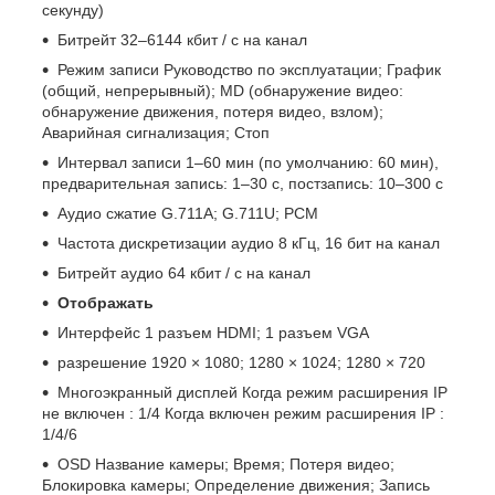
секунду)
Битрейт 32–6144 кбит / с на канал
Режим записи Руководство по эксплуатации; График
(общий, непрерывный); MD (обнаружение видео:
обнаружение движения, потеря видео, взлом);
Аварийная сигнализация; Стоп
Интервал записи 1–60 мин (по умолчанию: 60 мин),
предварительная запись: 1–30 с, постзапись: 10–300 с
Аудио сжатие G.711A; G.711U; PCM
Частота дискретизации аудио 8 кГц, 16 бит на канал
Битрейт аудио 64 кбит / с на канал
Отображать
Интерфейс 1 разъем HDMI; 1 разъем VGA
разрешение 1920 × 1080; 1280 × 1024; 1280 × 720
Многоэкранный дисплей Когда режим расширения IP
не включен : 1/4 Когда включен режим расширения IP :
1/4/6
OSD Название камеры; Время; Потеря видео;
Блокировка камеры; Определение движения; Запись