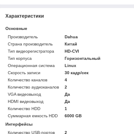
Характеристики
Основные
Производитель
Dahua
Страна производитель
Китай
Тип видеорегистратора
HD-CVI
Тип корпуса
Горизонтальный
Операционная система
Linux
Скорость записи
30 кадр/сек
Количество каналов
4
Количество аудиоканалов
2
VGA видеовыход
Да
HDMI видеовыход
Да
Количество HDD
1
Суммарная емкость HDD
6000 GB
Интерфейсы
Количество USB-портов
2