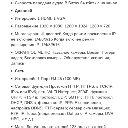
Скорость передачи аудио В Битах 64 кбит / с на канал
Дисплей
Интерфейс 1 HDMI; 1 VGA
Разрешение 1920 × 1080, 1280 × 1024, 1280 × 720
Многоэкранный дисплей Когда режим расширения IP
не включен: 1/4/8/9/16 Когда включен режим
расширения IP: 1/4/8/9/16
ЭКРАННОЕ МЕНЮ Название камеры; Время; Потеря
видео; Блокировка камеры; Обнаружение движения;
Запись
Сеть
Интерфейс 1 Порт RJ-45 (100 МБ)
Сетевая функция Протокол HTTP; HTTPS; в ТСР/IP;
IPv4 или IPv6; есть Wi-Fi Интернет; 3Г/4Г; функция
UPnP; RTSP в; протокол UDP; SMTP с; НТП; протокол
DHCP; DNS в; фильтр по IP; PPPoE соединения;
настройка DDNS; FTP-сервер; сервер сигнализации;
Р2Р; IP Поиск (поддерживает Dahua с IP-камеры, DVR,
НВС, и т. д.)
Макс. Доступ пользователей 128 пользователей