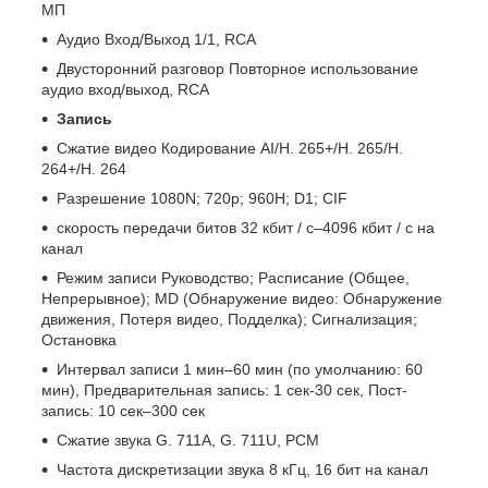
МП
Аудио Вход/Выход 1/1, RCA
Двусторонний разговор Повторное использование
аудио вход/выход, RCA
Запись
Сжатие видео Кодирование AI/H. 265+/H. 265/H.
264+/H. 264
Разрешение 1080N; 720p; 960H; D1; CIF
скорость передачи битов 32 кбит / с–4096 кбит / с на
канал
Режим записи Руководство; Расписание (Общее,
Непрерывное); MD (Обнаружение видео: Обнаружение
движения, Потеря видео, Подделка); Сигнализация;
Остановка
Интервал записи 1 мин–60 мин (по умолчанию: 60
мин), Предварительная запись: 1 сек-30 сек, Пост-
запись: 10 сек–300 сек
Сжатие звука G. 711A, G. 711U, PCM
Частота дискретизации звука 8 кГц, 16 бит на канал