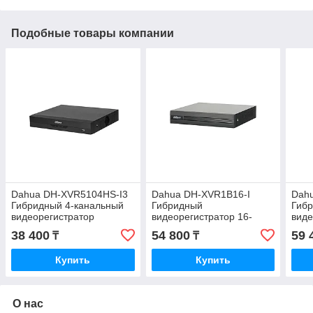
Подобные товары компании
Dahua DH-XVR5104HS-I3
Dahua DH-XVR1B16-I
Dah
Гибридный 4-канальный
Гибридный
Гибр
видеорегистратор
видеорегистратор 16-
виде
канальный
38 400
54 800
59 
₸
₸
Купить
Купить
О нас