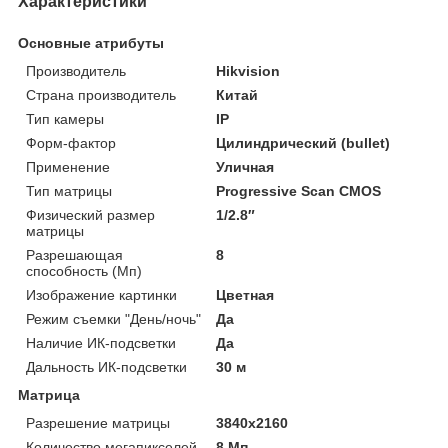
Характеристики
Основные атрибуты
Производитель
Hikvision
Страна производитель
Китай
Тип камеры
IP
Форм-фактор
Цилиндрический (bullet)
Применение
Уличная
Тип матрицы
Progressive Scan CMOS
Физический размер
1/2.8″
матрицы
Разрешающая
8
способность (Мп)
Изображение картинки
Цветная
Режим съемки "День/ночь"
Да
Наличие ИК-подсветки
Да
Дальность ИК-подсветки
30 м
Матрица
Разрешение матрицы
3840х2160
Количество мегапикселей
8 Мп