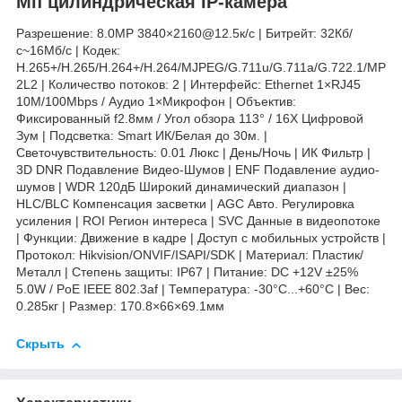
Мп цилиндрическая IP-камера
Разрешение: 8.0MP 3840×2160@12.5к/с | Битрейт: 32Кб/
с~16Мб/с | Кодек:
H.265+/H.265/H.264+/H.264/MJPEG/G.711u/G.711a/G.722.1/MP
2L2 | Количество потоков: 2 | Интерфейс: Ethernet 1×RJ45
10M/100Mbps / Аудио 1×Микрофон | Объектив:
Фиксированный f2.8мм / Угол обзора 113° / 16X Цифровой
Зум | Подсветка: Smart ИК/Белая до 30м. |
Светочувствительность: 0.01 Люкс | День/Ночь | ИК Фильтр |
3D DNR Подавление Видео-Шумов | ENF Подавление аудио-
шумов | WDR 120дБ Широкий динамический диапазон |
HLC/BLC Компенсация засветки | AGC Авто. Регулировка
усиления | ROI Регион интереса | SVC Данные в видеопотоке
| Функции: Движение в кадре | Доступ с мобильных устройств |
Протокол: Hikvision/ONVIF/ISAPI/SDK | Материал: Пластик/
Металл | Степень защиты: IP67 | Питание: DC +12V ±25%
5.0W / PoE IEEE 802.3af | Температура: -30°C...+60°C | Вес:
0.285кг | Размер: 170.8×66×69.1мм
Скрыть