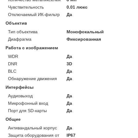
Чувствительность
0.01 люкс
Отключаемый ИК-фильтр
Да
Объектив
Тип объектива
Монофокальный
Диафрагма
Фиксированная
Работа с изображением
WDR
Да
DNR
3D
BLC
Да
Обнаружение движения
Да
Интерфейсы
Аудиовыход
Да
Микрофонный вход
Да
Порт для SD-карты
Да
Общие
Антивандальный корпус
Да
Защита оборудования от
IP67