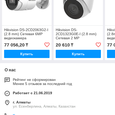
Hikvision DS-2CD2063G2-I
Hikvision DS-
Hikv
(2.8 mm) Сетевая 6MP
2CD1323G0E-I (2.8 mm)
(2.8
видеокамера
Сетевая 2 MP
вид
видеокамера
77 056,20
20 610
77 
₸
₸
Купить
Купить
О нас
Рейтинг не сформирован
Менее 5 отзывов за последний год
Работает с 21.06.2019
г. Алматы
ул. Есенберлина, Алматы, Казахстан