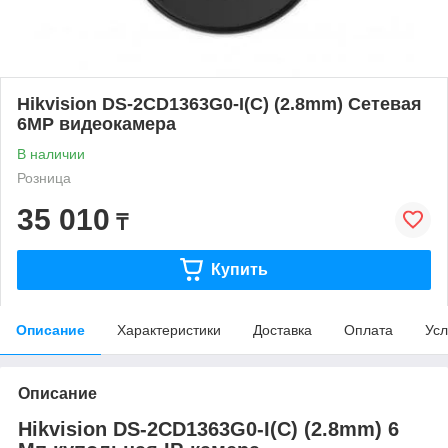
Hikvision DS-2CD1363G0-I(C) (2.8mm) Сетевая
6MP видеокамера
В наличии
Розница
35 010
₸
Купить
Описание
Характеристики
Доставка
Оплата
Усл
Описание
Hikvision DS-2CD1363G0-I(C) (2.8mm) 6