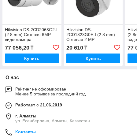
Hikvision DS-2CD2063G2-I
Hikvision DS-
Hikv
(2.8 mm) Сетевая 6MP
2CD1323G0E-I (2.8 mm)
(2.8
видеокамера
Сетевая 2 MP
вид
видеокамера
77 056,20
20 610
77 
₸
₸
Купить
Купить
О нас
Рейтинг не сформирован
Менее 5 отзывов за последний год
Работает с 21.06.2019
г. Алматы
ул. Есенберлина, Алматы, Казахстан
Контакты