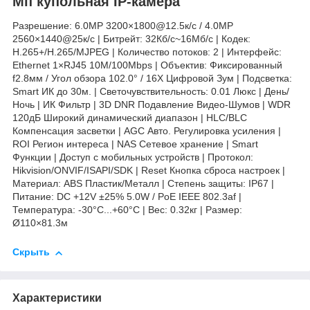
Мп купольная IP-камера
Разрешение: 6.0МР 3200×1800@12.5к/с / 4.0MP
2560×1440@25к/с | Битрейт: 32Кб/с~16Мб/с | Кодек:
H.265+/H.265/MJPEG | Количество потоков: 2 | Интерфейс:
Ethernet 1×RJ45 10M/100Mbps | Объектив: Фиксированный
f2.8мм / Угол обзора 102.0° / 16X Цифровой Зум | Подсветка:
Smart ИК до 30м. | Светочувствительность: 0.01 Люкс | День/
Ночь | ИК Фильтр | 3D DNR Подавление Видео-Шумов | WDR
120дБ Широкий динамический диапазон | HLC/BLC
Компенсация засветки | AGC Авто. Регулировка усиления |
ROI Регион интереса | NAS Сетевое хранение | Smart
Функции | Доступ с мобильных устройств | Протокол:
Hikvision/ONVIF/ISAPI/SDK | Reset Кнопка сброса настроек |
Материал: ABS Пластик/Металл | Степень защиты: IP67 |
Питание: DC +12V ±25% 5.0W / PoE IEEE 802.3af |
Температура: -30°C...+60°C | Вес: 0.32кг | Размер:
Ø110×81.3м
Скрыть
Характеристики