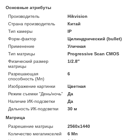
Основные атрибуты
Производитель
Hikvision
Страна производитель
Китай
Тип камеры
IP
Форм-фактор
Цилиндрический (bullet)
Применение
Уличная
Тип матрицы
Progressive Scan CMOS
Физический размер
1/2.8″
матрицы
Разрешающая
6
способность (Мп)
Изображение картинки
Цветная
Режим съемки "День/ночь"
Да
Наличие ИК-подсветки
Да
Дальность ИК-подсветки
30 м
Матрица
Разрешение матрицы
2560х1440
Количество мегапикселей
6 Мп