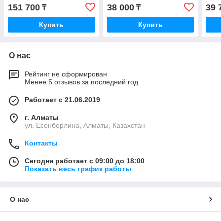
видеокамера
видеокамера
вид
151 700
38 000
39 
₸
₸
Купить
Купить
О нас
Рейтинг не сформирован
Менее 5 отзывов за последний год
Работает с 21.06.2019
г. Алматы
ул. Есенберлина, Алматы, Казахстан
Контакты
Сегодня работает с 09:00 до 18:00
Показать весь график работы
О нас