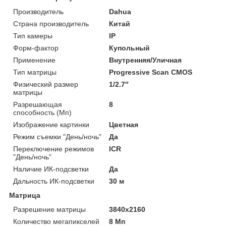
Производитель
Dahua
Страна производитель
Китай
Тип камеры
IP
Форм-фактор
Купольный
Применение
Внутренняя/Уличная
Тип матрицы
Progressive Scan CMOS
Физический размер
1/2.7″
матрицы
Разрешающая
8
способность (Мп)
Изображение картинки
Цветная
Режим съемки "День/ночь"
Да
Переключение режимов
ICR
"День/ночь"
Наличие ИК-подсветки
Да
Дальность ИК-подсветки
30 м
Матрица
Разрешение матрицы
3840х2160
Количество мегапикселей
8 Мп