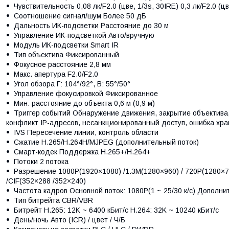
Чувствительность 0,08 лк/F2.0 (цве, 1/3s, 30IRE) 0,3 лк/F2.0 (цв
Соотношение сигнал/шум Более 50 дБ
Дальность ИК-подсветки Расстояние до 30 м
Управление ИК-подсветкой Авто/вручную
Модуль ИК-подсветки Smart IR
Тип объектива Фиксированный
Фокусное расстояние 2,8 мм
Макс. апертура F2.0/F2.0
Угол обзора Г: 104°/92°, В: 55°/50°
Управление фокусировкой Фиксированное
Мин. расстояние до объекта 0,6 м (0,9 м)
Триггер событий Обнаружение движения, закрытие объектива,
конфликт IP-адресов, несанкционированный доступ, ошибка хр
IVS Пересечение линии, контроль области
Сжатие H.265/H.264H/MJPEG (дополнительный поток)
Смарт-кодек Поддержка H.265+/H.264+
Потоки 2 потока
Разрешение 1080P(1920×1080) /1.3M(1280×960) / 720P(1280×7
/CIF(352×288 /352×240)
Частота кадров Основной поток: 1080P(1 ~ 25/30 к/с) Дополнит
Тип битрейта CBR/VBR
Битрейт H.265: 12K ~ 6400 кБит/с H.264: 32K ~ 10240 кБит/с
День/ночь Авто (ICR) / цвет / Ч/Б