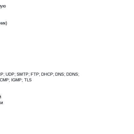
ную
ник)
P; UDP; SMTP; FTP; DHCP; DNS; DDNS;
 ICMP; IGMP; TLS
й
си