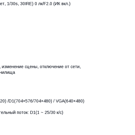
ет, 1/30s, 30IRE) 0 лк/F2.0 (ИК вкл.)
 изменение сцены, отключение от сети,
анилища
20) /D1(704×576/704×480) / VGA(640×480)
ельный поток: D1(1 ~ 25/30 к/с)