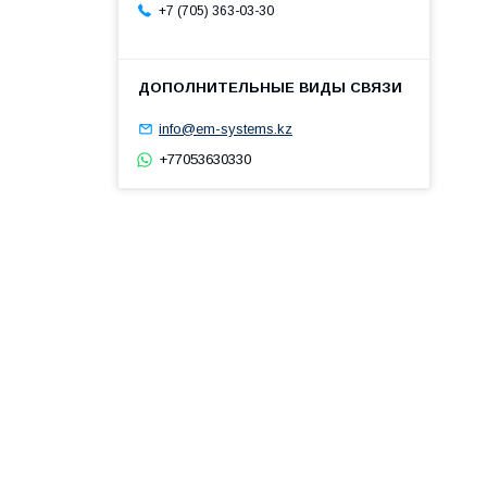
+7 (705) 363-03-30
info@em-systems.kz
+77053630330