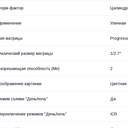
Форм-фактор
Цилиндри
Применение
Уличная
ип матрицы
Progress
изический размер матрицы
1/2.7″
азрешающая способность (Мп)
2
зображение картинки
Цветная
ежим съемки "День/ночь"
Да
ереключение режимов "День/ночь"
ICR