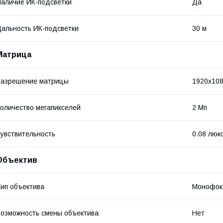
аличие ИК-подсветки
Да
альность ИК-подсветки
30 м
Матрица
Разрешение матрицы
1920x10
оличество мегапикселей
2 Мп
увствительность
0.08 люк
Объектив
ип объектива
Монофок
озможность смены объектива
Нет