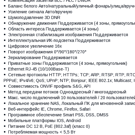
Компенсация засветки BLC / HLC / DWDR
Баланс белого Авто/натуральный/уличный фонарь/улица/вруч
Усиление сигнала Авто/вручную
Шумоподавление 3D DNR
Обнаружение движения Поддерживается (4 зоны, прямоуголь
Область интереса Поддерживается (4 зоны)
Электронная стабилизация изображения Поддерживается
Интеллектуальная ИК-подсветка Поддерживается
Цифровое увеличение 16x
Поворот изображения 0°/90°/180°/270°
Зеркалирование Поддерживается
Приватные зоны Поддерживается (4 зоны, прямоугольник)
Ethernet RJ-45 (10/100Base-T)
Сетевые протоколы HTTP; HTTPs; TCP; ARP; RTSP; RTP; RTC
PPPoE; IPv4/v6; QoS; UPnP; NTP; Bonjour; IEEE 802.1x; Multicast;
Совместимость ONVIF профиль S&G, API
Метод передачи потоков Одноадресный / многоадресный
Макс. число подключений 10 пользователей / 20 пользователе
Локальное хранение NAS, Локальный ПК для мгновенной запи
Веб-интерфейс IE, Chrome, Firefox, Safari
Программное обеспечение Smart PSS, DSS, DMSS
Мобильные платформы IOS, Android
Питание DC 12 В, PoE (802.3af) (класс 0)
Потребляемая мощность < 5,5 Вт