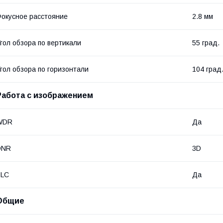
окусное расстояние
2.8 мм
гол обзора по вертикали
55 град.
гол обзора по горизонтали
104 град
Работа с изображением
WDR
Да
DNR
3D
BLC
Да
Общие