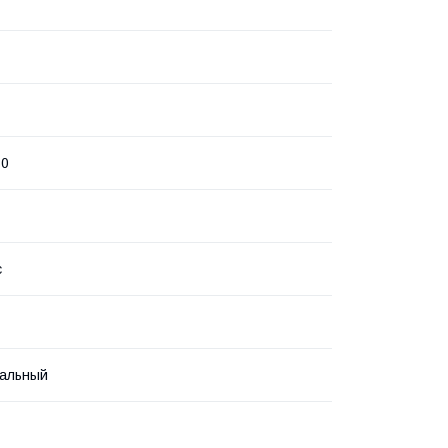
80
с
альный