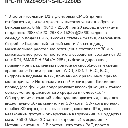
IPC-HFW2849SP-S-IL-0280B
> 8-мегапиксельный 1/2,7-дюймовый CMOS-датчик
изображения, низкая яркость и высокая четкость образ. >
Выходы макс. 8 Мп (3840 × 2160) при 20 кадрах в секунду и
поддержка 2688×1520 (2688 × 1520) @25/30 кадров в
секунду. > Кодек H.265, высокая степень сжатия, сверхнизкий
битрейт. > Встроенный теплый свет и ИК-светодиод,
максимальное расстояние освещения составляет 30 м а
максимальное расстояние теплого освещения составляет 30
м. > ROI, SMART H.264+/H.265+, гибкое кодирование,
применимое к различным пропускная способность и среды
хранения. > Режим вращения, WDR, 3D NR, HLC, BLC,
цифровые водяные знаки, применимо к различным сценам
мониторинга. > Интеллектуальный мониторинг: Вторжение,
провод (две функции поддерживают классификация и точное
обнаружение транспортного средства и человека). >
Обнаружение аномалий: обнаружение движения, подделка
видео, аудио обнаружение, нет SD-карты, SD-карта полная,
ошибка SD-карты, сеть отключение, конфликт IP-адресов,
незаконный доступ и обнаружение напряжения. > Поддержка
макс. 256 G Micro SD карты; встроенный микрофон. >
Источник питания 12 В постоянного тока / PoE, прост в