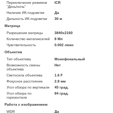
Переключение режимов
ICR
"День/ночь"
Наличие ИК-подсветки
Да
Дальность ИК-подсветки
30 м
Матрица
Разрешение матрицы
3840х2160
Количество мегапикселей
8 Мп
Чувствительность
0.002 люкс
Объектив
Тип объектива
Монофокальный
Возможность смены
Нет
объектива
Светосила объектива
1.6 F
Фокусное расстояние
2.8 мм
Угол обзора по вертикали
45 град.
Угол обзора по
84 град.
горизонтали
Работа с изображением
WDR
Да