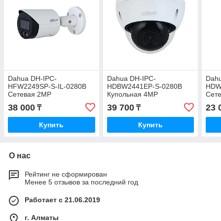
Dahua DH-IPC-
Dahua DH-IPC-
Dahu
HFW2249SP-S-IL-0280B
HDBW2441EP-S-0280B
HDW
Сетевая 2MP
Купольная 4MP
Сет
видеокамера
видеокамера
вид
38 000
39 700
23 
₸
₸
Купить
Купить
О нас
Рейтинг не сформирован
Менее 5 отзывов за последний год
Работает с 21.06.2019
г. Алматы