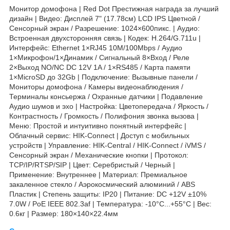
Монитор домофона | Red Dot Престижная награда за лучший
дизайн | Видео: Дисплей 7" (17.78см) LCD IPS Цветной /
Сенсорный экран / Разрешение: 1024×600пикс. | Аудио:
Встроенная двухсторонняя связь | Кодек: H.264/G.711u |
Интерфейс: Ethernet 1×RJ45 10M/100Mbps / Аудио
1×Микрофон/1×Динамик / Сигнальный 8×Вход / Реле
2×Выход NO/NC DC 12V 1A / 1×RS485 / Карта памяти
1×MicroSD до 32Gb | Подключение: Вызывные панели /
Мониторы домофона / Камеры видеонаблюдения /
Терминалы консьержа / Охранные датчики | Подавление
Аудио шумов и эхо | Настройка: Цветопередача / Яркость /
Контрастность / Громкость / Полифония звонка вызова |
Меню: Простой и интуитивно понятный интерфейс |
Облачный сервис: HIK-Connect | Доступ с мобильных
устройств | Управление: HIK-Central / HIK-Connect / iVMS /
Сенсорный экран / Механические кнопки | Протокол:
TCP/IP/RTSP/SIP | Цвет: Серебристый / Черный |
Применение: Внутреннее | Материал: Премиальное
закаленное стекло / Аэрокосмический алюминий / ABS
Пластик | Степень защиты: IP20 | Питание: DC +12V ±10%
7.0W / PoE IEEE 802.3af | Температура: -10°C...+55°C | Вес:
0.6кг | Размер: 180×140×22.4мм