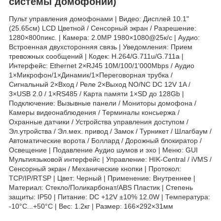
системы домофонии)
Пульт управления домофонами | Видео: Дисплей 10.1"
(25.65см) LCD Цветной / Сенсорный экран / Разрешение:
1280×800пикс. | Камера: 2.0МР 1980×1080@25к/с | Аудио:
Встроенная двухсторонняя связь | Уведомления: Прием
тревожных сообщений | Кодек: H.264/G.711u/G.711a |
Интерфейс: Ethernet 2×RJ45 10M/100/1'000Mbps / Аудио
1×Микрофон/1×Динамик/1×Переговорная трубка /
Сигнальный 2×Вход / Реле 2×Выход NO/NC DC 12V 1A /
3×USB 2.0 / 1×RS485 / Карта памяти 1×SD до 128Gb |
Подключение: Вызывные панели / Мониторы домофона /
Камеры видеонаблюдения / Терминалы консьержа /
Охранные датчики / Устройства управления доступом /
Эл.утройства / Эл.мех. привод / Замок / Турникет / Шлагбаум /
Автоматические ворота / Боллард / Дорожный блокиратор /
Освещение | Подавление Аудио шумов и эхо | Меню: GUI
Мультиязыковой интерфейс | Управление: HIK-Central / iVMS /
Сенсорный экран / Механические кнопки | Протокол:
TCP/IP/RTSP | Цвет: Черный | Применение: Внутреннее |
Материал: Стекло/Поликарбонат/ABS Пластик | Степень
защиты: IP50 | Питание: DC +12V ±10% 12.0W | Температура:
-10°C...+50°C | Вес: 1.2кг | Размер: 166×292×31мм