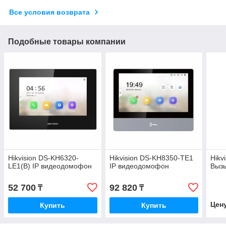
Все условия возврата
Подобные товары компании
Hikvision DS-KH6320-
Hikvision DS-KH8350-TE1
Hikv
LE1(B) IP видеодомофон
IP видеодомофон
Выз
52 700
92 820
₸
₸
Цен
Купить
Купить