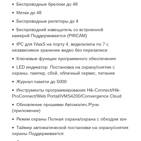
Беспроводные брелоки до 48
Метки до 48
Беспроводные репиторы до 4
Беспроводний извещатель со встроенной
камерой Поддерживается (PIRCAM)
IPC для IVaaS на порту 4, видеоклипа по 7 с
независимое хранение видео без перезаписи
Ключевые функции программного обеспечения
LED индикатор Постановка на охрану/снятие с
охраны, тампер, сбой, облачный сервис, питание
Журнал памяти до 5000
Инструменты программирования Hik-Connect/Hik-
ProConnect/Web Portal/iVMS4200/Convergence Cloud
Обновление прошивки Автоматич./Ручн.
(приложение)
Режим охраны Полная охрана/охрана с обходом зон
Таймер автоматической постановки на охрану/снятия
охраны Поддерживается