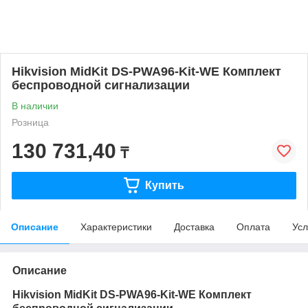
Hikvision MidKit DS-PWA96-Kit-WE Комплект
беспроводной сигнализации
В наличии
Розница
130 731,40
₸
Купить
Описание
Характеристики
Доставка
Оплата
Усл
Описание
Hikvision MidKit DS-PWA96-Kit-WE Комплект