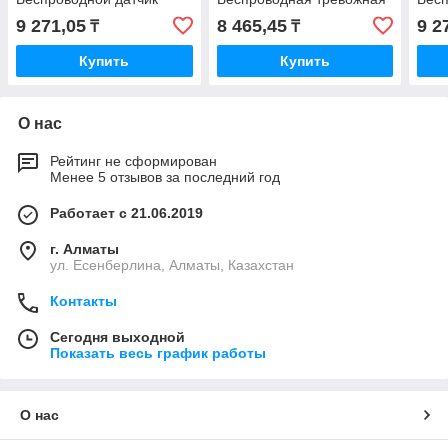
магнитоконтактный
кнопка
кноп
9 271,05
8 465,45
9 2
₸
₸
Купить
Купить
О нас
Рейтинг не сформирован
Менее 5 отзывов за последний год
Работает с 21.06.2019
г. Алматы
ул. Есенберлина, Алматы, Казахстан
Контакты
Сегодня выходной
Показать весь график работы
О нас