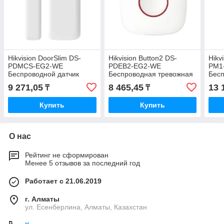
Hikvision DoorSlim DS-
Hikvision Button2 DS-
Hikv
PDMCS-EG2-WE
PDEB2-EG2-WE
PM1
Беспроводной датчик
Беспроводная тревожная
Бес
магнитоконтактный
кнопка
блок
9 271,05
8 465,45
13 
₸
₸
Купить
Купить
О нас
Рейтинг не сформирован
Менее 5 отзывов за последний год
Работает с 21.06.2019
г. Алматы
ул. Есенберлина, Алматы, Казахстан