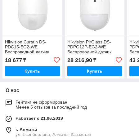
Hikvision Curtain DS-
Hikvision PirGlass DS-
Hikv
PDC15-EG2-WE
PDPG12P-EG2-WE
PDP
Беспроводной датчик
Беспроводной датчик
Бесп
движения
движения и разбития
движ
18 677
28 216,90
43 
₸
₸
стекла
Купить
Купить
О нас
Рейтинг не сформирован
Менее 5 отзывов за последний год
Работает с 21.06.2019
г. Алматы
ул. Есенберлина, Алматы, Казахстан