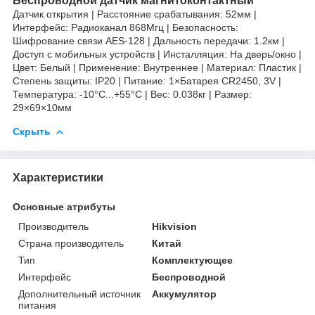
Беспроводной датчик магнитоконтактный
Датчик открытия | Расстояние срабатывания: 52мм |
Интерфейс: Радиоканал 868Мгц | Безопасность:
Шифрование связи AES-128 | Дальность передачи: 1.2км |
Доступ с мобильных устройств | Инсталляция: На дверь/окно |
Цвет: Белый | Применение: Внутреннее | Материал: Пластик |
Степень защиты: IP20 | Питание: 1×Батарея CR2450, 3V |
Температура: -10°C...+55°C | Вес: 0.038кг | Размер:
29×69×10мм
Скрыть
Характеристики
Основные атрибуты
Производитель
Hikvision
Страна производитель
Китай
Тип
Комплектующее
Интерфейс
Беспроводной
Дополнительный источник
Аккумулятор
питания