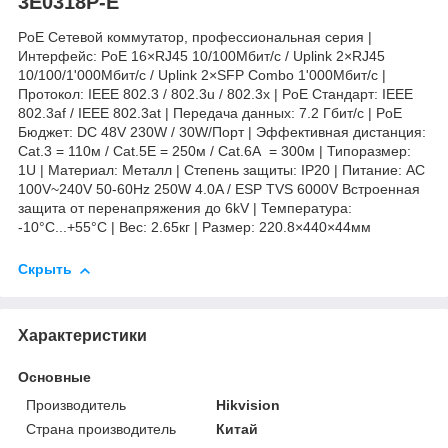
3E0318P-E
PoE Сетевой коммутатор, профессиональная серия |
Интерфейс: PoE 16×RJ45 10/100Мбит/с / Uplink 2×RJ45
10/100/1'000Мбит/с / Uplink 2×SFP Combo 1'000Мбит/с |
Протокол: IEEE 802.3 / 802.3u / 802.3x | PoE Стандарт: IEEE
802.3af / IEEE 802.3at | Передача данных: 7.2 Гбит/с | PoE
Бюджет: DC 48V 230W / 30W/Порт | Эффективная дистанция:
Cat.3 = 110м / Cat.5E = 250м / Cat.6A = 300м | Типоразмер:
1U | Материал: Металл | Степень защиты: IP20 | Питание: AC
100V~240V 50-60Hz 250W 4.0A / ESP TVS 6000V Встроенная
защита от перенапряжения до 6kV | Температура:
-10°C...+55°C | Вес: 2.65кг | Размер: 220.8×440×44мм
Скрыть
Характеристики
Основные
Производитель
Hikvision
Страна производитель
Китай