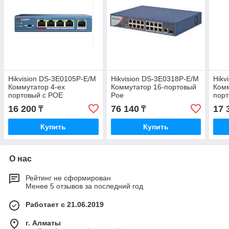
Hikvision DS-3E0105P-E/M
Hikvision DS-3E0318P-E/M
Hikv
Коммутатор 4-ех
Коммутатор 16-портовый
Комм
портовый с POE
Poe
порт
16 200
76 140
17 
₸
₸
Купить
Купить
О нас
Рейтинг не сформирован
Менее 5 отзывов за последний год
Работает с 21.06.2019
г. Алматы