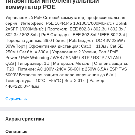
гигабитный интеллектуальный
коммутатор POE
Управляемый PoE Сетевой коммутатор, профессиональная
серия | Интерфейс: PoE 16×RJ45 10/100/1'000Мбит/с / Uplink
2×SFP 1'000Мбит/с | Протокол: IEEE 802.3 / 802.3u / 802.3x /
802.3z / 802.3ab | PoE Стандарт: IEEE 802.3af / IEEE 802.3at |
Передача данных: 36.0 Гбит/с | PoE Бюджет: DC 48V 225W /
30W/Порт | Эффективная дистанция: Cat.3 = 110м / Cat.5E =
250м / Cat.6A = 300м | Управление: 2 Уровня, Port / PoE
Power / PoE Watchdog / WEB / SNMP / STP / RSTP / VLAN /
QoS | Типоразмер: 1U | Материал: Металл | Степень защиты:
IP20 | Питание: AC 100V~240V 50-60Hz 250W 6.5A / ESP TVS
6000V Встроенная защита от перенапряжения до 6kV |
Температура: -10°C...+55°C | Вес: 3.31кг | Размер:
440×220.8×44мм
Скрыть
Характеристики
Основные