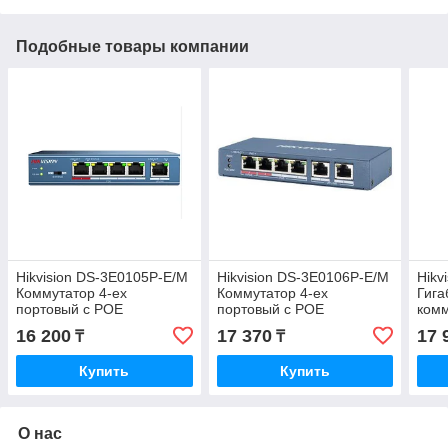
Подобные товары компании
Hikvision DS-3E0105P-E/M
Hikvision DS-3E0106P-E/M
Hikv
Коммутатор 4-ех
Коммутатор 4-ех
Гига
портовый с POE
портовый с POE
комм
16 200
17 370
17 
₸
₸
Купить
Купить
О нас