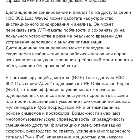
заражены или не исправлены должным образом.
Дистанционное зондирование и анализ Точка доступа серии
H3C 802.11ac Wave2 может работать как устройство
дистанционного зондирования и анализа. Он может
перехватывать WiFi-пакеты поблизости и сохранять их на
локальном устройстве в режиме реального времени для
устранения неполадок и анализа оптимизации.
Дистанционное зондирование может проводить не
сходящееся изображение для рабочих каналов или опрос
всех каналов для удовлетворения требований мониторинга и
обслуживания беспроводной сети.
РЧ оптимизирующий двигатель (ROE) Точка доступа H3C
802.11ac серии Wave2 поддерживает RF Optimization Engine
(ROE), который эффективно увеличивает количество
одновременных сеансов при доступе от средней к высокой
плотности, обеспечивает ускорение приложений потокового
мультимедиа и QoS посредством RF и оптимизации на
основе символов и протоколов. Возможности включают
многопользовательскую справедливость, справедливость
смешанного доступа, фильтрацию помех, оптимизацию
скорости, руководство по спектру, усиление многоадресного
сигнала IPv4 / IPv6, управление мощностью для каждого