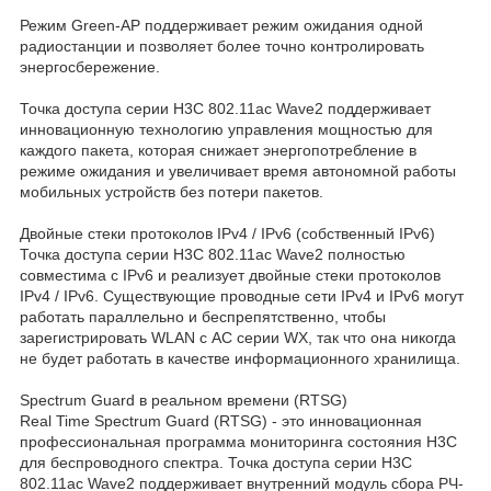
Режим Green-AP поддерживает режим ожидания одной
радиостанции и позволяет более точно контролировать
энергосбережение.
Точка доступа серии H3C 802.11ac Wave2 поддерживает
инновационную технологию управления мощностью для
каждого пакета, которая снижает энергопотребление в
режиме ожидания и увеличивает время автономной работы
мобильных устройств без потери пакетов.
Двойные стеки протоколов IPv4 / IPv6 (собственный IPv6)
Точка доступа серии H3C 802.11ac Wave2 полностью
совместима с IPv6 и реализует двойные стеки протоколов
IPv4 / IPv6. Существующие проводные сети IPv4 и IPv6 могут
работать параллельно и беспрепятственно, чтобы
зарегистрировать WLAN с AC серии WX, так что она никогда
не будет работать в качестве информационного хранилища.
Spectrum Guard в реальном времени (RTSG)
Real Time Spectrum Guard (RTSG) - это инновационная
профессиональная программа мониторинга состояния H3C
для беспроводного спектра. Точка доступа серии H3C
802.11ac Wave2 поддерживает внутренний модуль сбора РЧ-