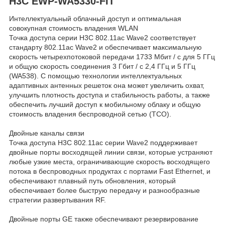
H3C EWP-WA5330-FIT
Интеллектуальный облачный доступ и оптимальная
совокупная стоимость владения WLAN
Точка доступа серии H3C 802.11ac Wave2 соответствует
стандарту 802.11ac Wave2 и обеспечивает максимальную
скорость четырехпотоковой передачи 1733 Мбит / с для 5 ГГц
и общую скорость соединения 3 Гбит / с 2,4 ГГц и 5 ГГц
(WA538). С помощью технологии интеллектуальных
адаптивных антенных решеток она может увеличить охват,
улучшить плотность доступа и стабильность работы, а также
обеспечить лучший доступ к мобильному облаку и общую
стоимость владения беспроводной сетью (TCO).
Двойные каналы связи
Точка доступа H3C 802.11ac серии Wave2 поддерживает
двойные порты восходящей линии связи, которые устраняют
любые узкие места, ограничивающие скорость восходящего
потока в беспроводных продуктах с портами Fast Ethernet, и
обеспечивают плавный путь обновления, который
обеспечивает более быструю передачу и разнообразные
стратегии развертывания RF.
Двойные порты GE также обеспечивают резервирование