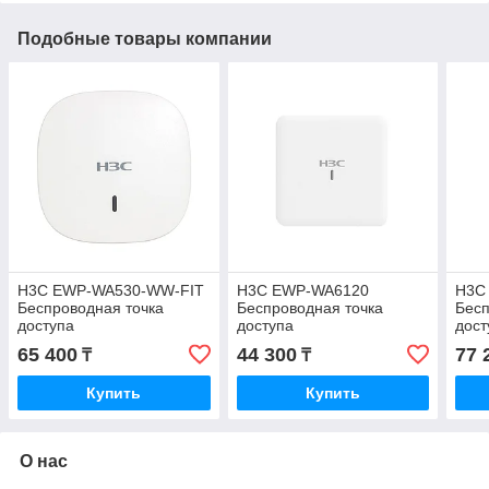
Подобные товары компании
H3C EWP-WA530-WW-FIT
H3C EWP-WA6120
H3C
Беспроводная точка
Беспроводная точка
Бесп
доступа
доступа
дост
65 400
44 300
77 
₸
₸
Купить
Купить
О нас