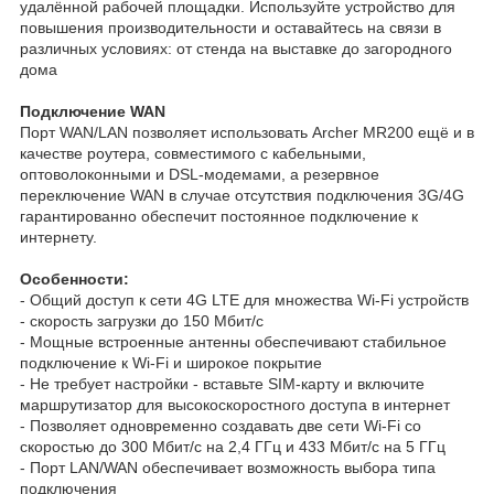
удалённой рабочей площадки. Используйте устройство для
повышения производительности и оставайтесь на связи в
различных условиях: от стенда на выставке до загородного
дома
Подключение WAN
Порт WAN/LAN позволяет использовать Archer MR200 ещё и в
качестве роутера, совместимого с кабельными,
оптоволоконными и DSL‑модемами, а резервное
переключение WAN в случае отсутствия подключения 3G/4G
гарантированно обеспечит постоянное подключение к
интернету.
Особенности:
- Общий доступ к сети 4G LTE для множества Wi-Fi устройств
- скорость загрузки до 150 Мбит/с
- Мощные встроенные антенны обеспечивают стабильное
подключение к Wi-Fi и широкое покрытие
- Не требует настройки - вставьте SIM-карту и включите
маршрутизатор для высокоскоростного доступа в интернет
- Позволяет одновременно создавать две сети Wi‑Fi со
скоростью до 300 Мбит/с на 2,4 ГГц и 433 Мбит/с на 5 ГГц
- Порт LAN/WAN обеспечивает возможность выбора типа
подключения