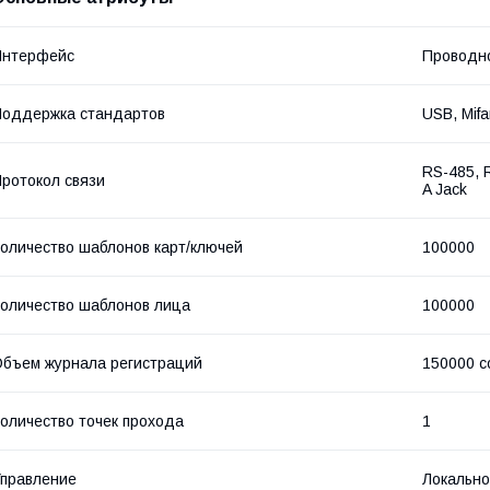
Интерфейс
Проводн
оддержка стандартов
USB, Mifa
RS-485, 
ротокол связи
A Jack
оличество шаблонов карт/ключей
100000
оличество шаблонов лица
100000
бъем журнала регистраций
150000 с
оличество точек прохода
1
правление
Локально