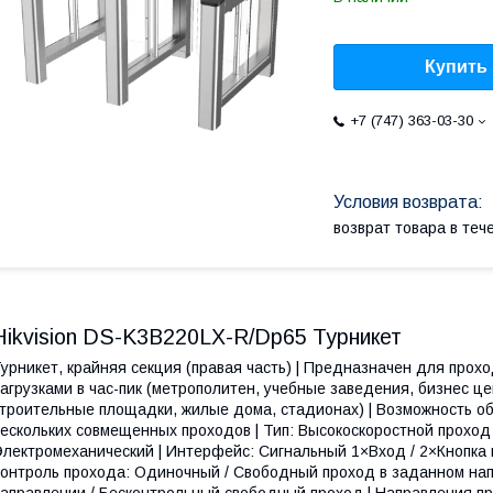
Купить
+7 (747) 363-03-30
возврат товара в те
Hikvision DS-K3B220LX-R/Dp65 Турникет
урникет, крайняя секция (правая часть) | Предназначен для прох
агрузками в час-пик (метрополитен, учебные заведения, бизнес ц
троительные площадки, жилые дома, стадионах) | Возможность о
ескольких совмещенных проходов | Тип: Высокоскоростной проход
лектромеханический | Интерфейс: Сигнальный 1×Вход / 2×Кнопка в
онтроль прохода: Одиночный / Свободный проход в заданном нап
аправлении / Бесконтрольный свободный проход | Направления 