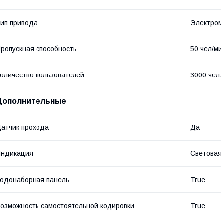
ип привода
Электро
ропускная способность
50 чел/м
оличество пользователей
3000 чел
Дополнительные
атчик прохода
Да
Индикация
Световая
одонаборная панель
True
озможность самостоятельной кодировки
True