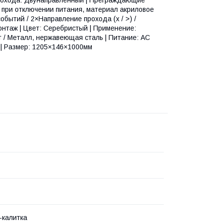
я при отключении питания, материал акриловое
обытий / 2×Направление прохода (х / >) /
нтаж | Цвет: Серебристый | Применение:
 / Металл, нержавеющая сталь | Питание: AC
г | Размер: 1205×146×1000мм
-калитка