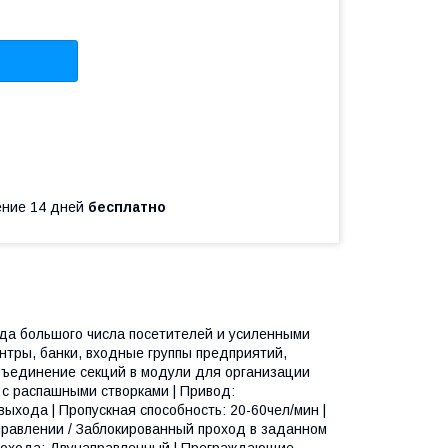
чение 14 дней
бесплатно
ода большого числа посетителей и усиленными
ентры, банки, входные группы предприятий,
бъединение секций в модули для организации
 с распашными створками | Привод:
ыхода | Пропускная способность: 20-60чел/мин |
равлении / Заблокированный проход в заданном
прохода: Двунаправленный | Преграждающие