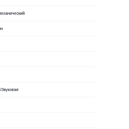
механический
ин
.
/Звуковая