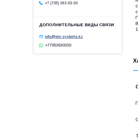
+7 (705) 363-03-30
с
с
П
В
1
info@em-systems.kz
+77053630330
Х
П
С
Т