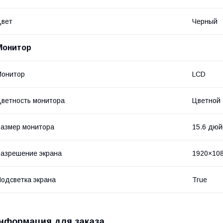
Цвет
Черный
Монитор
Монитор
LCD
ветность монитора
Цветной
азмер монитора
15.6 дю
азрешение экрана
1920×10
одсветка экрана
True
нформация для заказа