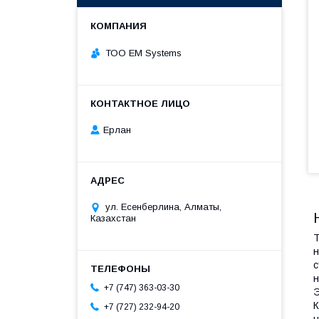
ТОО EM Systems
Ерлан
ул. Есенберлина, Алматы,
Казахстан
Т
н
с
н
+7 (747) 363-03-30
Э
К
+7 (727) 232-94-20
н