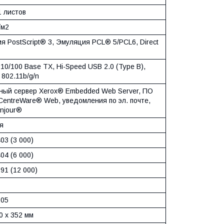
1 листов
/м2
я PostScript® 3, Эмуляция PCL® 5/PCL6, Direct
 10/100 Base TX, Hi-Speed USB 2.0 (Type B),
 802.11b/g/n
ный сервер Xerox® Embedded Web Server, ПО
CentreWare® Web, уведомления по эл. почте,
onjour®
я
03 (3 000)
04 (6 000)
91 (12 000)
205
0 x 352 мм