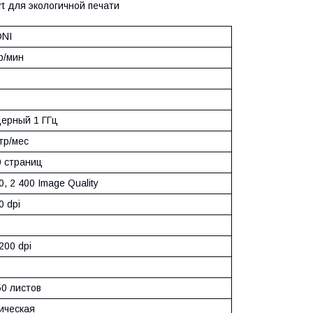
t для экологичной печати
DNI
р/мин
ерный 1 ГГц
тр/мес
0 страниц
0, 2 400 Image Quality
0 dpi
200 dpi
50 листов
ическая