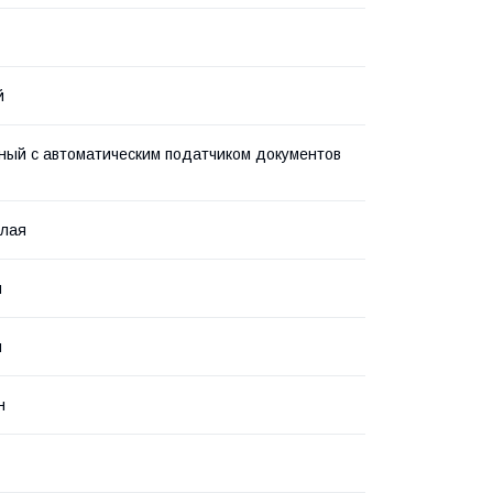
й
ый с автоматическим податчиком документов
елая
й
я
н