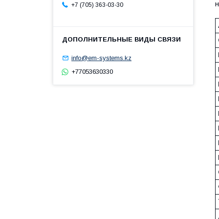
н
+7 (705) 363-03-30
info@em-systems.kz
+77053630330