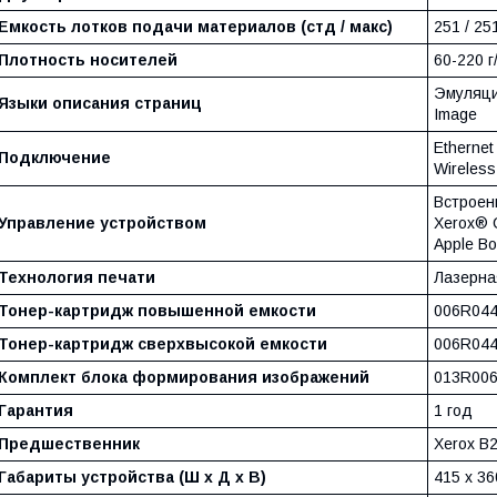
Емкость лотков подачи материалов (стд / макс)
251 / 25
Плотность носителей
60-220 г
Эмуляци
Языки описания страниц
Image
Ethernet
Подключение
Wireless
Встроен
Управление устройством
Xerox® 
Apple B
Технология печати
Лазерна
Тонер-картридж повышенной емкости
006R044
Тонер-картридж сверхвысокой емкости
006R044
Комплект блока формирования изображений
013R006
Гарантия
1 год
Предшественник
Xerox B
Габариты устройства (Ш x Д x В)
415 x 36