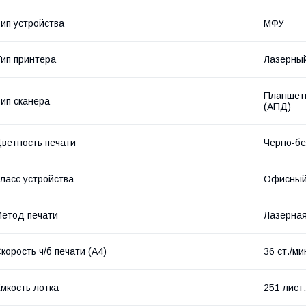
ип устройства
МФУ
ип принтера
Лазерны
Планшетн
ип сканера
(АПД)
ветность печати
Черно-б
ласс устройства
Офисны
етод печати
Лазерна
корость ч/б печати (A4)
36 ст./ми
мкость лотка
251 лист.