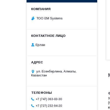
ТОО EM Systems
Ерлан
ул. Есенберлина, Алматы,
Казахстан
Ф
з
+7 (747) 363-03-30
(
+7 (727) 232-94-20
к