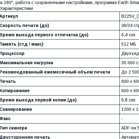
а 180°, работа с сохраненными настройками, программа Earth Smar
Характеристики
Артикул
B225V_
Скорость печати (до)
36/34 ст
Время выхода первого отпечатка (до)
6,4 сек
Память (стд / макс)
512 МБ
Процессор
Двухъяд
Максимальная нагрузка
30 000 с
Рекомендованный ежемесячный объем печати
До 2 50
Печать
600 x 60
Копирование
600 x 60
Время выхода первой копии (до)
6,8 сек
Сканирование
1200 x 1
Факс
-
Тип сканера
ADF на 
Двусторонняя печать
Автомат