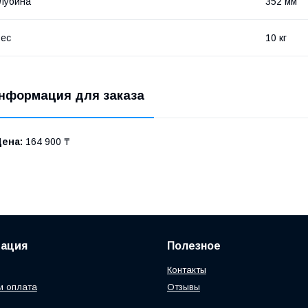
лубина
352 мм
ес
10 кг
нформация для заказа
Цена:
164 900 ₸
ация
Полезное
Контакты
и оплата
Отзывы