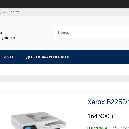
5) 363-03-30
ы
ное
Systems
НТАКТЫ
ДОСТАВКА И ОПЛАТА
Xerox B225D
164 900 ₸
В наличии
Код:
AL323