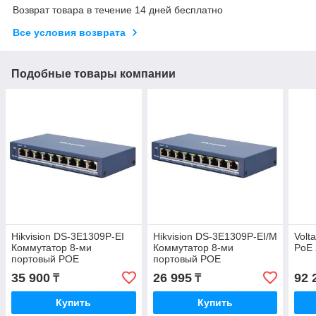
Возврат товара в течение 14 дней бесплатно
Все условия возврата
Подобные товары компании
Hikvision DS-3E1309P-EI
Hikvision DS-3E1309P-EI/M
Volt
Коммутатор 8-ми
Коммутатор 8-ми
PoE 
портовый POE
портовый POE
35 900
26 995
92 
₸
₸
Купить
Купить