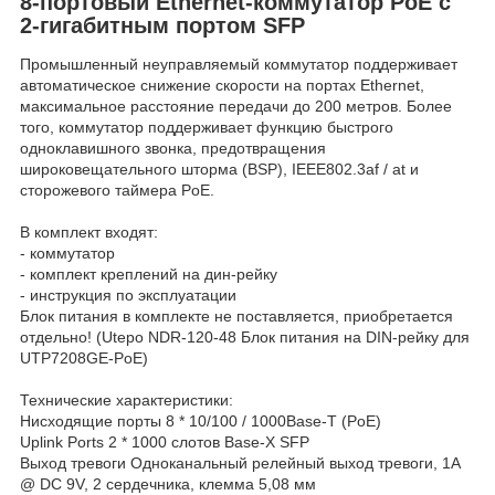
8-портовый Ethernet-коммутатор PoE с
2-гигабитным портом SFP
Промышленный неуправляемый коммутатор поддерживает
автоматическое снижение скорости на портах Ethernet,
максимальное расстояние передачи до 200 метров. Более
того, коммутатор поддерживает функцию быстрого
одноклавишного звонка, предотвращения
широковещательного шторма (BSP), IEEE802.3af / at и
сторожевого таймера PoE.
В комплект входят:
- коммутатор
- комплект креплений на дин-рейку
- инструкция по эксплуатации
Блок питания в комплекте не поставляется, приобретается
отдельно! (Utepo NDR-120-48 Блок питания на DIN-рейку для
UTP7208GE-PoE)
Технические характеристики:
Нисходящие порты 8 * 10/100 / 1000Base-T (PoE)
Uplink Ports 2 * 1000 слотов Base-X SFP
Выход тревоги Одноканальный релейный выход тревоги, 1A
@ DC 9V, 2 сердечника, клемма 5,08 мм