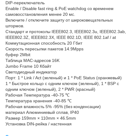
DIP-переключатель
Enable / Disable fast ring & PoE watchdog со временем
самовосстановления менее 20 мс.
Включите / отключите защиту от широковещательных
штормов.
Стандарт и протоколы IEEE802.3, IEEE802.3u, IEEE802.3ab,
IEEE802.3Z, IEEE802.3X, IEEE 802.1D, IEEE 802.1af / at
Коммутационная способность 20 Гбит
Скорость пересылки пакетов 14.9Mpps
буфер 2Mbit
Таблица MAC-адресов 16K
Jumbo Frame 10 Кбайт
Светодиодный индикатор
Порт: 1 * Link / Act (зеленый) и 1 * PoE Status (оранжевый)
1 * Быстрое кольцо с одним ключом (зеленый), 1 * BSP с
одним ключом (зеленый), 2 * PWR (красный)
Рабочая Температура -40-75 ℃
Температура хранения -40-85 ℃
Рабочая влажность 5% -95% (без конденсации)
материал Алюминиевый сплав, IP40
Размер 159mm × 110mm × 46.5mm
Установка DIN-рейка / настенная