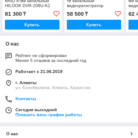
BRID 8-ми канальный
ти канальный
ми 
HILOOK DVR-208U-K1
видеорегистратор
виде
81 300
58 500
62 
₸
₸
Купить
Купить
О нас
Рейтинг не сформирован
Менее 5 отзывов за последний год
Работает с 21.06.2019
г. Алматы
ул. Есенберлина, Алматы, Казахстан
Контакты
Сегодня выходной
Показать весь график работы
О нас