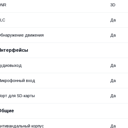
DNR
3D
BLC
Да
Обнаружение движения
Да
Интерфейсы
Аудиовыход
Да
Микрофонный вход
Да
орт для SD-карты
Да
Общие
нтивандальный корпус
Да