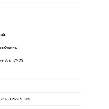
ный
яя/Уличная
ive Scan CMOS
.264, H.265+/H.265