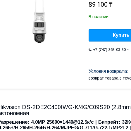
89 100 ₸
В наличии
Купить
+7 (747) 363-03-30
возврат товара в те
Hikvision DS-2DE2C400IWG-K/4G/C09S20 (2.8mm)
автономная
Разрешение: 4.0МР 25600×1440@12.5к/c | Битрейт: 32К
H.265+/H.265/H.264+/H.264/MJPEG/G.711/G.722.1/MP2L2