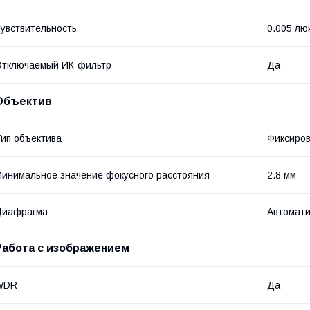
увствительность
0.005 лю
Отключаемый ИК-фильтр
Да
Объектив
ип объектива
Фиксиро
инимальное значение фокусного расстояния
2.8 мм
Диафрагма
Автомати
Работа с изображением
WDR
Да