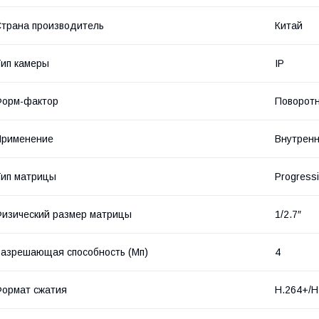
трана производитель
Китай
ип камеры
IP
Форм-фактор
Поворот
Применение
Внутренн
ип матрицы
Progress
изический размер матрицы
1/2.7″
азрешающая способность (Мп)
4
ормат сжатия
H.264+/H