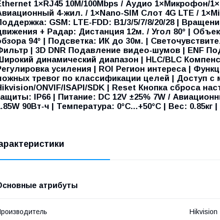
Ethernet 1×RJ45 10M/100Mbps / Аудио 1×Микрофон/1×
Авиационный 4-жил. / 1×Nano-SIM Слот 4G LTE / 1×M
Поддержка: GSM: LTE-FDD: B1/3/5/7/8/20/28 | Вращение:
движения + Радар: Дистанция 12м. / Угол 80° | Объе
обзора 94° | Подсветка: ИК до 30м. | Светочувствите
Фильтр | 3D DNR Подавление видео-шумов | ENF П
Широкий динамический диапазон | HLC/BLC Компенса
Регулировка усиления | ROI Регион интереса | Функ
ложных тревог по классификации целей | Доступ с 
Hikvision/ONVIF/ISAPI/SDK | Reset Кнопка сброса нас
защиты: IP66 | Питание: DC 12V ±25% 7W / Авиационн
1.85W 90Вт-ч | Температура: 0°C...+50°C | Вес: 0.85кг 
арактеристики
Основные атрибуты
роизводитель
Hikvision