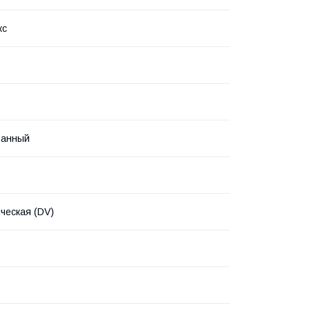
кс
ванный
ческая (DV)