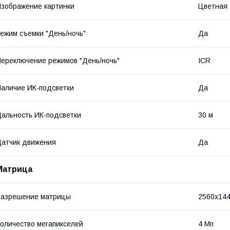
зображение картинки
Цветная
ежим съемки "День/ночь"
Да
ереключение режимов "День/ночь"
ICR
аличие ИК-подсветки
Да
альность ИК-подсветки
30 м
атчик движения
Да
Матрица
Разрешение матрицы
2560х14
оличество мегапикселей
4 Мп