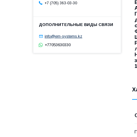
+7 (705) 363-03-30
info@em-systems.kz
+77053630330
Х
П