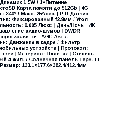
Динамик 1.5W / 1×Питание
icroSD Карта памяти до 512Gb | 4G
 340° / Макс. 25°/сек. | PIR Датчик
ктив: Фиксированный f2.8мм / Угол
льность: 0.005 Люкс | День/Ночь | ИК
одавление аудио-шумов | DWDR
ция засветки | AGC Авто.
ции: Движение в кадре / Фильтр
мобильных устройств | Протокол:
троек | Материал: Пластик | Степень
ый 4-жил. / Солнечная панель Терн.-Li
| Размер: 133.1×177.6×382.4/412.4мм