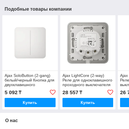
Подобные товары компании
Ajax SoloButton (2-gang)
Ajax LightCore (2-way)
Ajax
белый/черный Кнопка для
Реле для одноклавишного
Реле
двухклавишного
проходного выключателя
вык
выключателя
5 092
28 557
26 
₸
₸
Купить
Купить
О нас