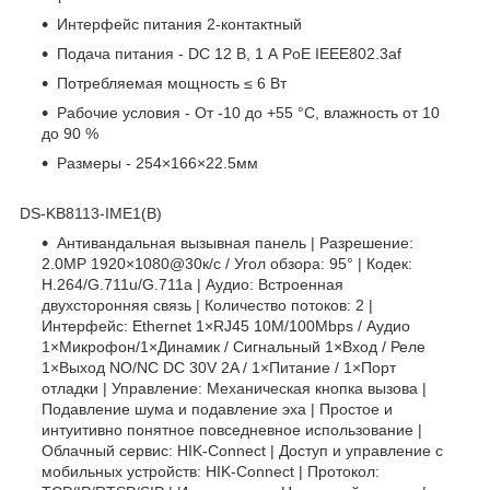
Интерфейс питания 2-контактный
Подача питания - DC 12 В, 1 А PoE IEEE802.3af
Потребляемая мощность ≤ 6 Вт
Рабочие условия - От -10 до +55 °C, влажность от 10
до 90 %
Размеры - 254×166×22.5мм
DS-KB8113-IME1(B)
Антивандальная вызывная панель | Разрешение:
2.0МР 1920×1080@30к/с / Угол обзора: 95° | Кодек:
H.264/G.711u/G.711a | Аудио: Встроенная
двухсторонняя связь | Количество потоков: 2 |
Интерфейс: Ethernet 1×RJ45 10M/100Mbps / Аудио
1×Микрофон/1×Динамик / Сигнальный 1×Вход / Реле
1×Выход NO/NC DC 30V 2A / 1×Питание / 1×Порт
отладки | Управление: Механическая кнопка вызова |
Подавление шума и подавление эха | Простое и
интуитивно понятное повседневное использование |
Облачный сервис: HIK-Connect | Доступ и управление с
мобильных устройств: HIK-Connect | Протокол: