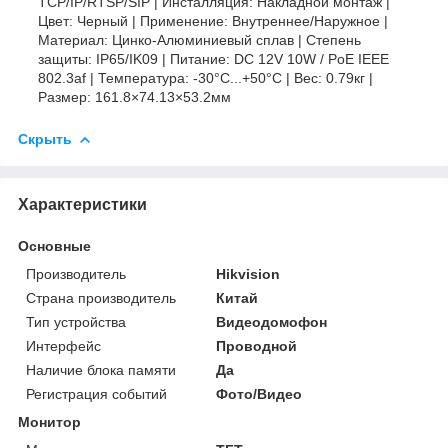
TCP/IP/RTSP/SIP | Инсталляция: Накладной монтаж |
Цвет: Черный | Применение: Внутреннее/Наружное |
Материал: Цинко-Алюминиевый сплав | Степень
защиты: IP65/IK09 | Питание: DC 12V 10W / PoE IEEE
802.3af | Температура: -30°C...+50°C | Вес: 0.79кг |
Размер: 161.8×74.13×53.2мм
Скрыть
Характеристики
Основные
Производитель
Hikvision
Страна производитель
Китай
Тип устройства
Видеодомофон
Интерфейс
Проводной
Наличие блока памяти
Да
Регистрация событий
Фото/Видео
Монитор