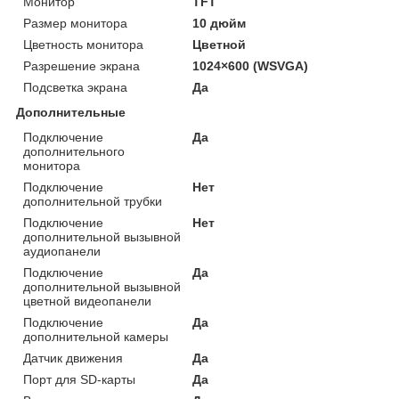
Монитор
TFT
Размер монитора
10 дюйм
Цветность монитора
Цветной
Разрешение экрана
1024×600 (WSVGA)
Подсветка экрана
Да
Дополнительные
Подключение
Да
дополнительного
монитора
Подключение
Нет
дополнительной трубки
Подключение
Нет
дополнительной вызывной
аудиопанели
Подключение
Да
дополнительной вызывной
цветной видеопанели
Подключение
Да
дополнительной камеры
Датчик движения
Да
Порт для SD-карты
Да