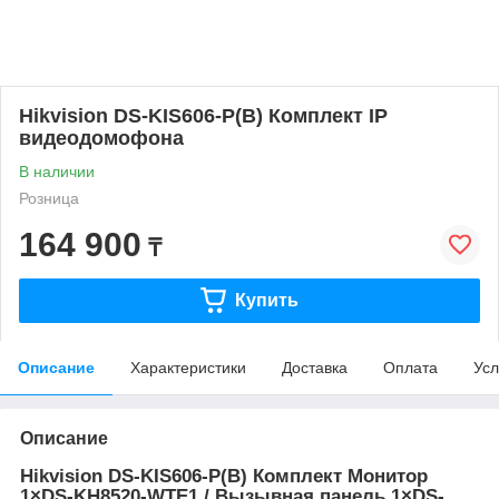
Hikvision DS-KIS606-P(B) Комплект IP
видеодомофона
В наличии
Розница
164 900
₸
Купить
Описание
Характеристики
Доставка
Оплата
Усл
Описание
Hikvision DS-KIS606-P(B) Комплект Монитор
1×DS-KH8520-WTE1 / Вызывная панель 1×DS-