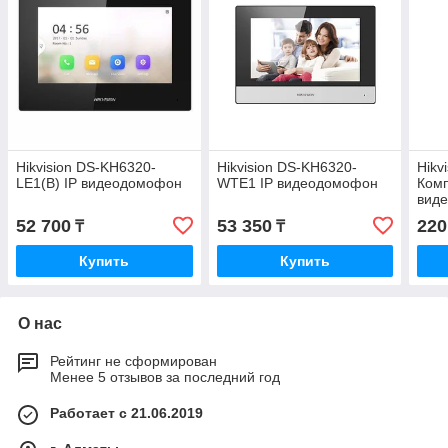
Hikvision DS-KH6320-
Hikvision DS-KH6320-
Hikv
LE1(B) IP видеодомофон
WTE1 IP видеодомофон
Комп
вид
52 700
53 350
220
₸
₸
Купить
Купить
О нас
Рейтинг не сформирован
Менее 5 отзывов за последний год
Работает с 21.06.2019