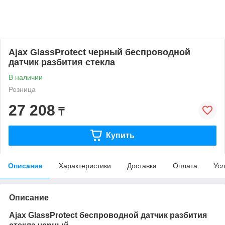
Ajax GlassProtect черный беспроводной
датчик разбития стекла
В наличии
Розница
27 208
₸
Купить
Описание
Характеристики
Доставка
Оплата
Усл
Описание
Ajax GlassProtect б
еспроводной датчик разбития