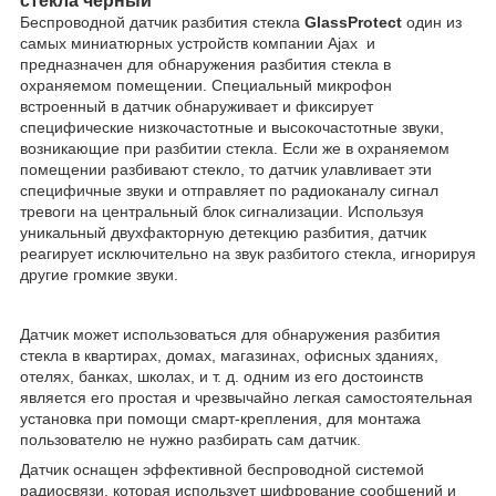
стекла черный
Беспроводной датчик разбития стекла
GlassProtect
один из
самых миниатюрных устройств компании Ajax и
предназначен для обнаружения разбития стекла в
охраняемом помещении. Специальный микрофон
встроенный в датчик обнаруживает и фиксирует
специфические низкочастотные и высокочастотные звуки,
возникающие при разбитии стекла. Если же в охраняемом
помещении разбивают стекло, то датчик улавливает эти
специфичные звуки и отправляет по радиоканалу сигнал
тревоги на центральный блок сигнализации. Используя
уникальный двухфакторную детекцию разбития, датчик
реагирует исключительно на звук разбитого стекла, игнорируя
другие громкие звуки.
Датчик может использоваться для обнаружения разбития
стекла в квартирах, домах, магазинах, офисных зданиях,
отелях, банках, школах, и т. д. одним из его достоинств
является его простая и чрезвычайно легкая самостоятельная
установка при помощи смарт-крепления, для монтажа
пользователю не нужно разбирать сам датчик.
Датчик оснащен эффективной беспроводной системой
радиосвязи, которая использует шифрование сообщений и