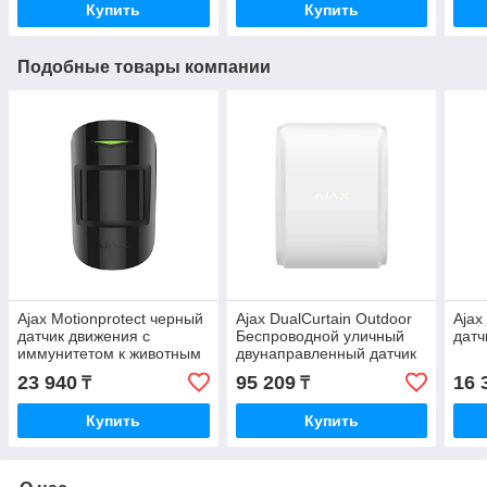
Купить
Купить
Подобные товары компании
Ajax Motionprotect черный
Ajax DualCurtain Outdoor
Ajax
датчик движения с
Беспроводной уличный
датч
иммунитетом к животным
двунаправленный датчик
движения штора
23 940
95 209
16 
₸
₸
Купить
Купить