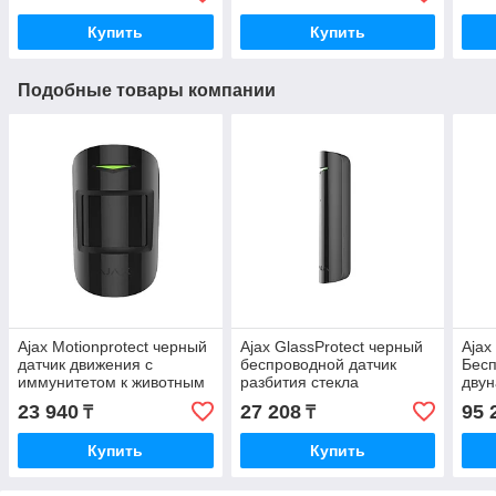
Купить
Купить
Подобные товары компании
Ajax Motionprotect черный
Ajax GlassProtect черный
Ajax
датчик движения с
беспроводной датчик
Бес
иммунитетом к животным
разбития стекла
двун
дви
23 940
27 208
95 
₸
₸
Купить
Купить