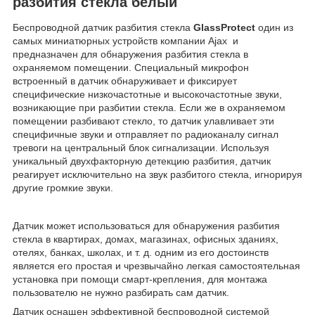
разбития стекла белый
Беспроводной датчик разбития стекла
GlassProtect
один из
самых миниатюрных устройств компании Ajax и
предназначен для обнаружения разбития стекла в
охраняемом помещении. Специальный микрофон
встроенный в датчик обнаруживает и фиксирует
специфические низкочастотные и высокочастотные звуки,
возникающие при разбитии стекла. Если же в охраняемом
помещении разбивают стекло, то датчик улавливает эти
специфичные звуки и отправляет по радиоканалу сигнал
тревоги на центральный блок сигнализации. Используя
уникальный двухфакторную детекцию разбития, датчик
реагирует исключительно на звук разбитого стекла, игнорируя
другие громкие звуки.
Датчик может использоваться для обнаружения разбития
стекла в квартирах, домах, магазинах, офисных зданиях,
отелях, банках, школах, и т. д. одним из его достоинств
является его простая и чрезвычайно легкая самостоятельная
установка при помощи смарт-крепления, для монтажа
пользователю не нужно разбирать сам датчик.
Датчик оснащен эффективной беспроводной системой