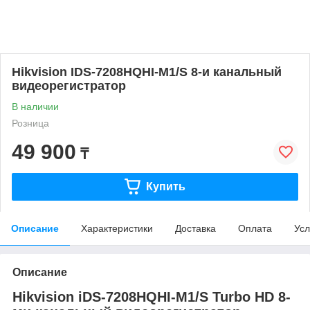
Hikvision IDS-7208HQHI-M1/S 8-и канальный
видеорегистратор
В наличии
Розница
49 900
₸
Купить
Описание
Характеристики
Доставка
Оплата
Усл
Описание
Hikvision iDS-7208HQHI-M1/S Turbo HD 8-