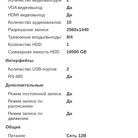
VGA видеовыход
Да
HDMI видеовыход
Да
Количество аудиоканалов
10
Разрешение записи
2560х1440
Тревожные входы/выходы
8/4
Количество HDD
1
Суммарная емкость HDD
10000 GB
Интерфейсы
Количество USB-портов
2
RS-485
Да
Дополнительные
Режим постоянной записи
Да
Режим записи по
Да
расписанию
Режим записи по
Да
движению
Общие
Питание
Сеть 12В