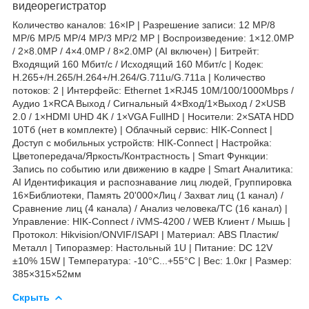
видеорегистратор
Количество каналов: 16×IP | Разрешение записи: 12 MP/8
MP/6 MP/5 MP/4 MP/3 MP/2 MP | Воспроизведение: 1×12.0MP
/ 2×8.0MP / 4×4.0MP / 8×2.0MP (AI включен) | Битрейт:
Входящий 160 Мбит/с / Исходящий 160 Мбит/с | Кодек:
H.265+/H.265/H.264+/H.264/G.711u/G.711a | Количество
потоков: 2 | Интерфейс: Ethernet 1×RJ45 10M/100/1000Mbps /
Аудио 1×RCA Выход / Сигнальный 4×Вход/1×Выход / 2×USB
2.0 / 1×HDMI UHD 4K / 1×VGA FullHD | Носители: 2×SATA HDD
10Тб (нет в комплекте) | Облачный сервис: HIK-Connect |
Доступ с мобильных устройств: HIK-Connect | Настройка:
Цветопередача/Яркость/Контрастность | Smart Функции:
Запись по событию или движению в кадре | Smart Аналитика:
AI Идентификация и распознавание лиц людей, Группировка
16×Библиотеки, Память 20'000×Лиц / Захват лиц (1 канал) /
Сравнение лиц (4 канала) / Анализ человека/ТС (16 канал) |
Управление: HIK-Connect / iVMS-4200 / WEB Клиент / Мышь |
Протокол: Hikvision/ONVIF/ISAPI | Материал: ABS Пластик/
Металл | Типоразмер: Настольный 1U | Питание: DC 12V
±10% 15W | Температура: -10°C...+55°C | Вес: 1.0кг | Размер:
385×315×52мм
Скрыть