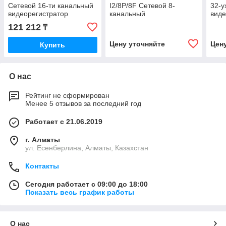
Сетевой 16-ти канальный
I2/8P/8F Сетевой 8-
32-у
видеорегистратор
канальный
виде
видеорегистратор
121 212
₸
Цену уточняйте
Цен
Купить
О нас
Рейтинг не сформирован
Менее 5 отзывов за последний год
Работает с 21.06.2019
г. Алматы
ул. Есенберлина, Алматы, Казахстан
Контакты
Сегодня работает с 09:00 до 18:00
Показать весь график работы
О нас