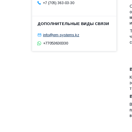
+7 (705) 363-03-30
О
о
м
и
Т
info@em-systems.kz
ч
с
+77053630330
К
э
т
В
п
в