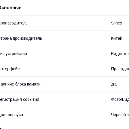
Основные
роизводитель
Slinex
трана производитель
Китай
ип устройства
Видеодо
Интерфейс
Проводн
аличие блока памяти
Да
егистрация событий
Фото/Ви
вет корпуса
Черный +