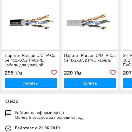
Паритет ParLan U/UTP Cat
Паритет ParLan U/UTP Cat
SHIP
5e 4х2х0,52 PVC/PE
5e 4x2x0,52 PVC кабель
30В 
кабель для уличной
PVC 
прокладки
295
220
207
₸/м
₸/м
Купить
Купить
О нас
Рейтинг не сформирован
Менее 5 отзывов за последний год
Работает с 21.06.2019