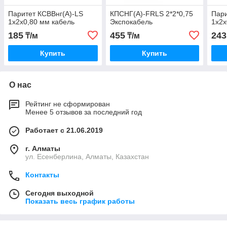
Паритет КСВВнг(А)-LS
КПСНГ(А)-FRLS 2*2*0,75
Пари
1х2х0,80 мм кабель
Экспокабель
1x2x
185
455
243
₸/м
₸/м
Купить
Купить
О нас
Рейтинг не сформирован
Менее 5 отзывов за последний год
Работает с 21.06.2019
г. Алматы
ул. Есенберлина, Алматы, Казахстан
Контакты
Сегодня выходной
Показать весь график работы