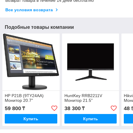
Возврат товара в течение 14 дней бесплатно
Все условия возврата
Подобные товары компании
HP P21B (9TY24AA)
HuntKey RRB2211V
Hikv
Монитор 20.7"
Монитор 21.5"
Мони
59 800
38 300
48 
₸
₸
Купить
Купить