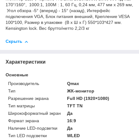
170°/160°, 1000:1, 100M : 1, 60 Гц, 0,24 мм, 477 мм x 269 мм,
Угол обзора -5° (вперед) - 15° (назад), Интерфейс
подключения VGA, Блок питания внешний, Крепление VESA
100*100, Размер в упаковке (В x Ш x Г) 550*103*427 мм.
Kensington lock. Вес брутто/нетто 2,2/3 кг
Скрыть
Характеристики
Основные
Производитель
Qmax
Тип
ЖК-монитор
Разрешение экрана
Full HD (1920×1080)
Тип матрицы
TFT TN
Широкоформатный экран
Да
Формат экрана
16:9
Наличие LED-подсветки
Да
Тип LED подсветки
WLED