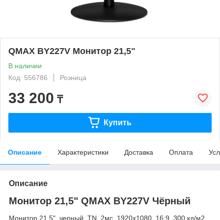
QMAX BY227V Монитор 21,5"
В наличии
Код: 556786
Розница
33 200
₸
Купить
Описание
Характеристики
Доставка
Оплата
Усл
Описание
Монитор 21,5" QMAX BY227V Чёрный
Монитор 21,5", черный, TN, 2мс, 1920х1080, 16:9, 300 кд/м2,