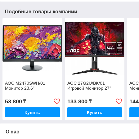
Подобные товары компании
AOC M2470SWH/01
AOC 27G2U/BK/01
AOC
Монитор 23.6"
Игровой Монитор 27"
Мони
53 800
133 800
144
₸
₸
Купить
Купить
О нас