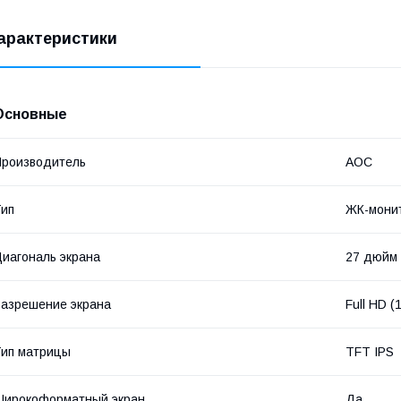
арактеристики
Основные
роизводитель
AOC
ип
ЖК-мони
иагональ экрана
27 дюйм
азрешение экрана
Full HD 
ип матрицы
TFT IPS
Широкоформатный экран
Да