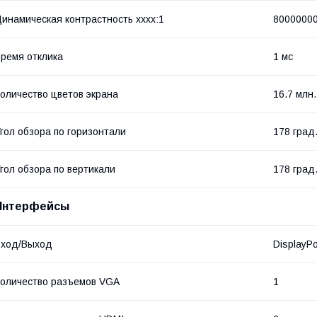
инамическая контрастность хххх:1
8000000
ремя отклика
1 мс
оличество цветов экрана
16.7 млн
гол обзора по горизонтали
178 град
гол обзора по вертикали
178 град
Интерфейсы
Вход/Выход
DisplayPo
оличество разъемов VGA
1