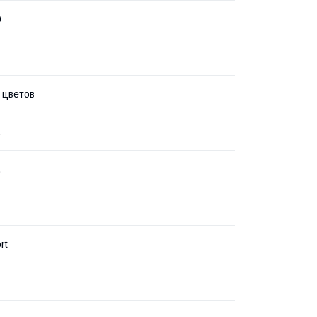
0
. цветов
.
.
rt