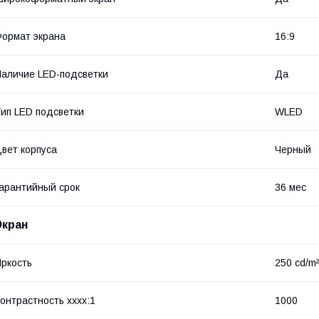
ормат экрана
16:9
аличие LED-подсветки
Да
ип LED подсветки
WLED
вет корпуса
Черный
арантийный срок
36 мес
Экран
ркость
250 cd/m²
онтрастность хххх:1
1000