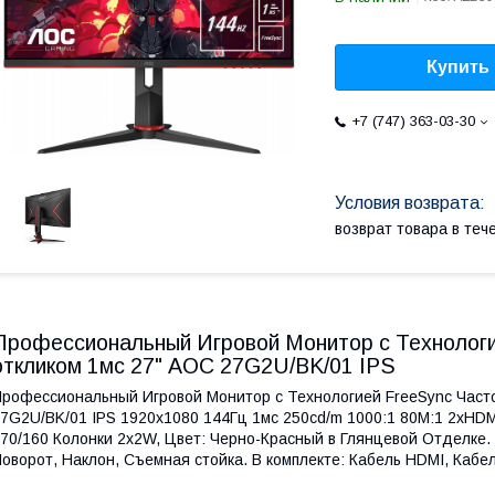
Купить
+7 (747) 363-03-30
возврат товара в те
Профессиональный Игровой Монитор с Технологи
откликом 1мс 27" AOC 27G2U/BK/01 IPS
рофессиональный Игровой Монитор с Технологией FreeSync Часто
7G2U/BK/01 IPS 1920x1080 144Гц 1мс 250cd/m 1000:1 80M:1 2xHDMI1
70/160 Колонки 2x2W, Цвет: Черно-Красный в Глянцевой Отделке. 
оворот, Наклон, Съемная стойка. В комплекте: Кабель HDMI, К