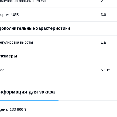
оличество разъемов HDMI
2
ерсия USB
3.0
Дополнительные характеристики
егулировка высоты
Да
Размеры
ес
5.1 кг
нформация для заказа
Цена:
133 800 ₸