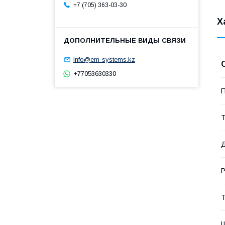
+7 (705) 363-03-30
Х
info@em-systems.kz
+77053630330
П
Т
Д
Р
Т