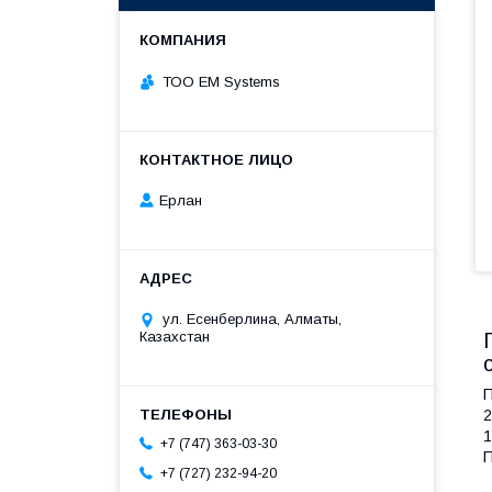
ТОО EM Systems
Ерлан
ул. Есенберлина, Алматы,
Казахстан
П
2
1
+7 (747) 363-03-30
П
+7 (727) 232-94-20