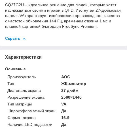
CQ27G2U – идеальное решение для людей, которые хотят
наслаждаться своими играми в QHD. Изогнутая 27-дюймовая
панель VA гарантирует изображение превосходного качества
с частотой обновления 144 Гц, временем отклика 1 мс и
плавной картинкой благодаря FreeSync Premium.
Скрыть
Характеристики
Основные
Производитель
AOC
Тип
ЖК-монитор
Диагональ экрана
27 дюйм
Разрешение экрана
2560×1440
Тип матрицы
VA
Широкоформатный экран
Да
Формат экрана
16:9
Наличие LED-подсветки
Да