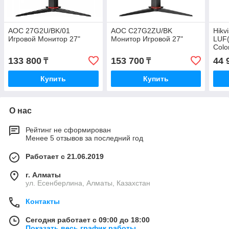
AOC 27G2U/BK/01
AOC C27G2ZU/BK
Hikv
Игровой Монитор 27"
Монитор Игровой 27"
LUF(
Colo
133 800
153 700
44 
₸
₸
Купить
Купить
О нас
Рейтинг не сформирован
Менее 5 отзывов за последний год
Работает с 21.06.2019
г. Алматы
ул. Есенберлина, Алматы, Казахстан
Контакты
Сегодня работает с 09:00 до 18:00
Показать весь график работы