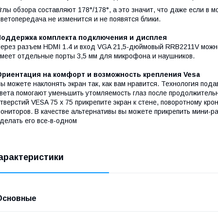
глы обзора составляют 178°/178°, а это значит, что даже если в м
ветопередача не изменится и не появятся блики.
Поддержка комплекта подключения и дисплея
ерез разъем HDMI 1.4 и вход VGA 21,5-дюймовый RRB2211V можно
меет отдельные порты 3,5 мм для микрофона и наушников.
Ориентация на комфорт и возможность крепления Vesa
ы можете наклонять экран так, как вам нравится. Технология по
вета помогают уменьшить утомляемость глаз после продолжитель
тверстий VESA 75 x 75 прикрепите экран к стене, поворотному кр
ониторов. В качестве альтернативы вы можете прикрепить мини-ра
делать его все-в-одном
арактеристики
Основные