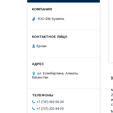
ТОО EM Systems
Ерлан
ул. Есенберлина, Алматы,
Казахстан
2
и
+7 (747) 363-03-30
с
+7 (727) 232-94-20
М