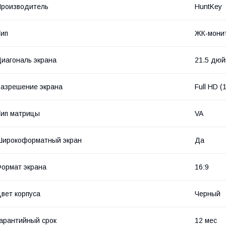
роизводитель
HuntKey
ип
ЖК-мони
иагональ экрана
21.5 дю
азрешение экрана
Full HD 
ип матрицы
VA
Широкоформатный экран
Да
ормат экрана
16:9
вет корпуса
Черный
арантийный срок
12 мес