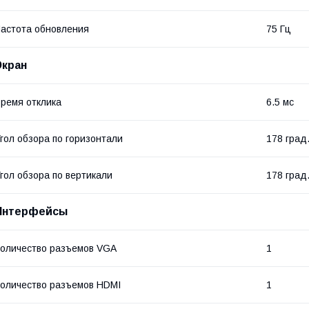
астота обновления
75 Гц
Экран
ремя отклика
6.5 мс
гол обзора по горизонтали
178 град
гол обзора по вертикали
178 град
Интерфейсы
оличество разъемов VGA
1
оличество разъемов HDMI
1