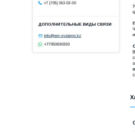
+7 (705) 363-03-30
У
ц
Ч
и
info@em-systems.kz
+77053630330
В
с
о
м
с
Х