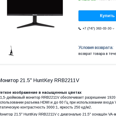
Купить
+7 (747) 363-03-30
возврат товара в те
Монитор 21.5" HuntKey RRB2211V
Четкое изображение в насыщенных цветах
1,5-дюймовый монитор RRB2211V обеспечивает разрешение 1920 x 
спользовании разъема HDMI и до 60 Гц при использовании входа 
татическую контрастность 3000:1, яркость 250 кд/м2.
онитор 21.5" HuntKey RRB2211V с диагональю 21.5" оснащён VA-м