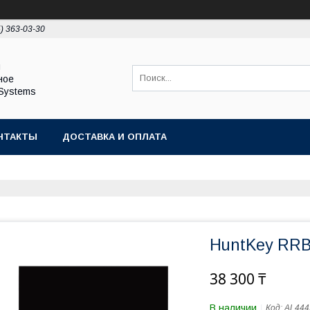
5) 363-03-30
ы
ное
Systems
НТАКТЫ
ДОСТАВКА И ОПЛАТА
HuntKey RRB
38 300 ₸
В наличии
Код:
AL444