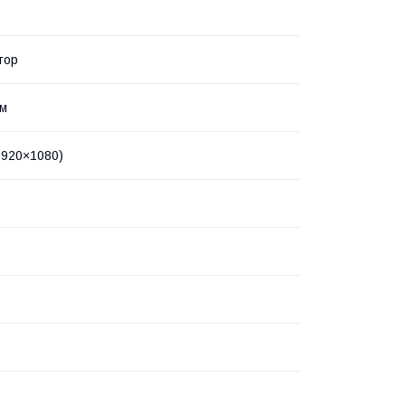
тор
йм
(1920×1080)