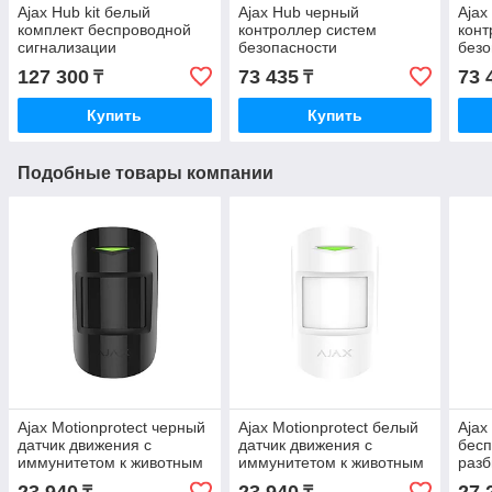
Ajax Hub kit белый
Ajax Hub черный
Ajax
комплект беспроводной
контроллер систем
конт
сигнализации
безопасности
безо
127 300
73 435
73 
₸
₸
Купить
Купить
Подобные товары компании
Ajax Motionprotect черный
Ajax Motionprotect белый
Ajax
датчик движения с
датчик движения с
бесп
иммунитетом к животным
иммунитетом к животным
разб