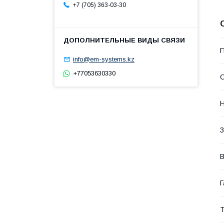
+7 (705) 363-03-30
П
info@em-systems.kz
+77053630330
С
З
В
Г
Т