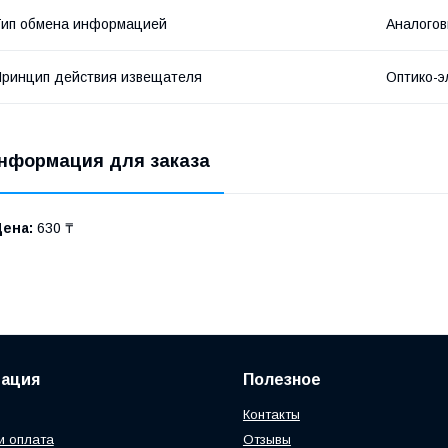
ип обмена информацией
Аналого
ринцип действия извещателя
Оптико-э
нформация для заказа
Цена:
630 ₸
ация
Полезное
Контакты
и оплата
Отзывы