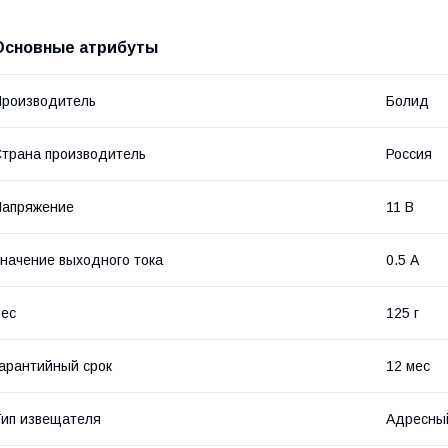
Основные атрибуты
роизводитель
Болид
трана производитель
Россия
Напряжение
11 В
начение выходного тока
0.5 А
ес
125 г
арантийный срок
12 мес
ип извещателя
Адресны