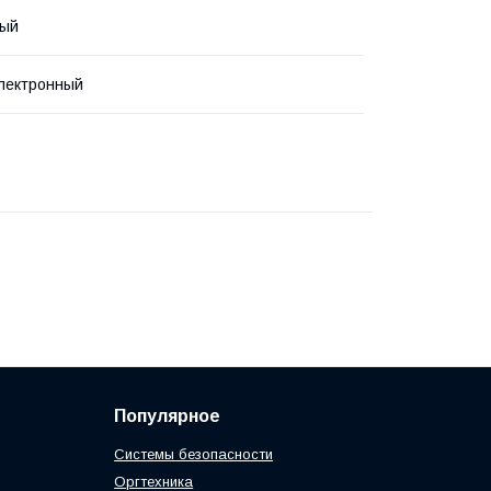
вый
лектронный
Популярное
Системы безопасности
Оргтехника