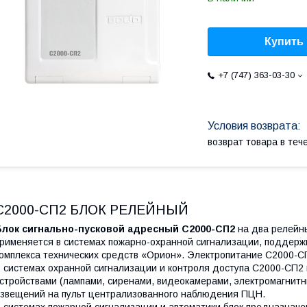
Купить
+7 (747) 363-03-30
возврат товара в те
С2000-СП2 БЛОК РЕЛЕЙНЫЙ
Блок сигнально-пусковой адресный С2000-СП2
на два релейн
рименяется в системах пожарно-охранной сигнализации, поддер
омплекса технических средств «Орион». Электропитание С2000-С
 системах охранной сигнализации и контроля доступа С2000-СП2
стройствами (лампами, сиренами, видеокамерами, электромагнитн
звещений на пульт централизованного наблюдения ПЦН.
 системах пожарной сигнализации и автоматики блок предназнач