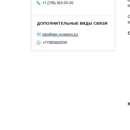
+7 (705) 363-03-30
п
С
о
info@em-systems.kz
+77053630330