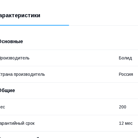
арактеристики
Основные
роизводитель
Болид
трана производитель
Россия
Общие
ес
200
арантийный срок
12 мес