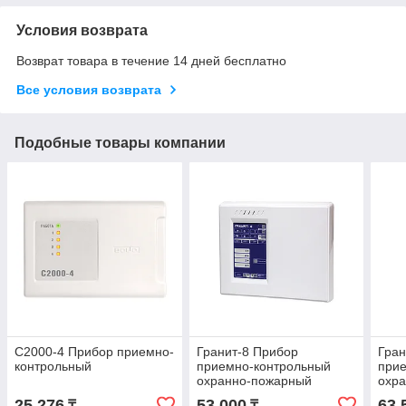
Условия возврата
Возврат товара в течение 14 дней бесплатно
Все условия возврата
Подобные товары компании
С2000-4 Прибор приемно-
Гранит-8 Прибор
Гран
контрольный
приемно-контрольный
при
охранно-пожарный
охр
25 276
53 000
63 
₸
₸