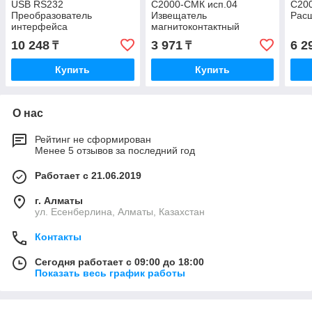
USB RS232
С2000-СМК исп.04
С200
Преобразователь
Извещатель
Рас
интерфейса
магнитоконтактный
адресный
10 248
3 971
6 2
₸
₸
Купить
Купить
О нас
Рейтинг не сформирован
Менее 5 отзывов за последний год
Работает с 21.06.2019
г. Алматы
ул. Есенберлина, Алматы, Казахстан
Контакты
Сегодня работает с 09:00 до 18:00
Показать весь график работы