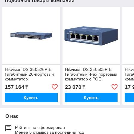
Подобные товары компании
Hikvision DS-3E0526P-E
Hikvision DS-3E0505P-E
Hikv
Гигабитный 26-портовый
Гигабитный 4-ех портовый
Гига
коммутатор
коммутатор с POE
комм
157 164
23 070
17 
₸
₸
Купить
Купить
О нас
Рейтинг не сформирован
Менее 5 отзывов за последний год