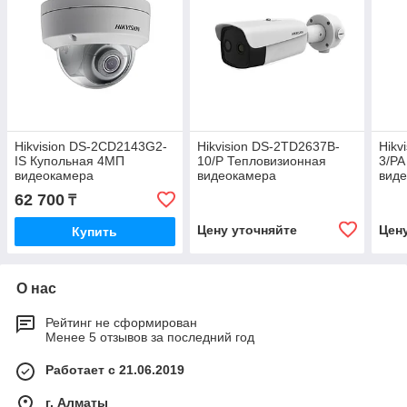
Hikvision DS-2CD2143G2-
Hikvision DS-2TD2637B-
Hikv
IS Купольная 4МП
10/P Тепловизионная
3/PA
видеокамера
видеокамера
вид
62 700
₸
Цену уточняйте
Цен
Купить
О нас
Рейтинг не сформирован
Менее 5 отзывов за последний год
Работает с 21.06.2019
г. Алматы