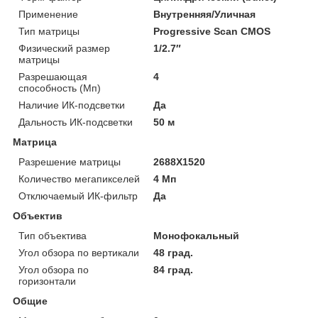
Применение
Внутренняя/Уличная
Тип матрицы
Progressive Scan CMOS
Физический размер
1/2.7″
матрицы
Разрешающая
4
способность (Мп)
Наличие ИК-подсветки
Да
Дальность ИК-подсветки
50 м
Матрица
Разрешение матрицы
2688X1520
Количество мегапикселей
4 Мп
Отключаемый ИК-фильтр
Да
Объектив
Тип объектива
Монофокальный
Угол обзора по вертикали
48 град.
Угол обзора по
84 град.
горизонтали
Общие