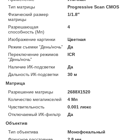
Тип матрицы
Progressive Scan CMOS
Физический размер
1/1.8″
матрицы
Разрешающая
4
способность (Мп)
Изображение картинки
Цветная
Режим съемки "День/ночь"
Да
Переключение режимов
ICR
"День/ночь"
Наличие ИК-подсветки
Да
Дальность ИК-подсветки
30 м
Матрица
Разрешение матрицы
2688X1520
Количество мегапикселей
4 Мп
Чувствительность
0.001 люкс
Отключаемый ИК-фильтр
Да
Объектив
Тип объектива
Монофокальный
Фокусное расстояние
2.8 мм