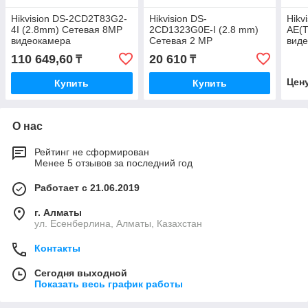
Hikvision DS-2CD2T83G2-
Hikvision DS-
Hikv
4I (2.8mm) Сетевая 8MP
2CD1323G0E-I (2.8 mm)
AE(T
видеокамера
Сетевая 2 MP
вид
видеокамера
110 649,60
20 610
₸
₸
Цен
Купить
Купить
О нас
Рейтинг не сформирован
Менее 5 отзывов за последний год
Работает с 21.06.2019
г. Алматы
ул. Есенберлина, Алматы, Казахстан
Контакты
Сегодня выходной
Показать весь график работы