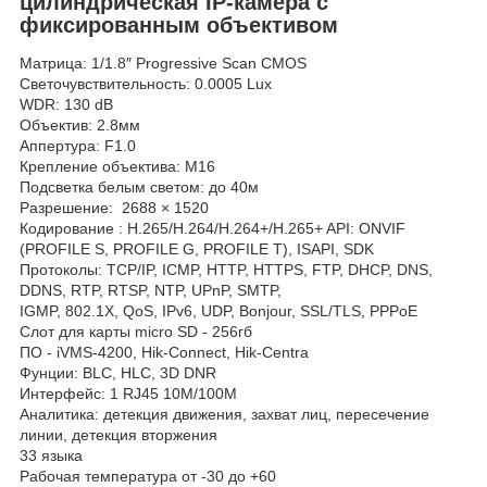
цилиндрическая IP-камера с
фиксированным объективом
Матрица: 1/1.8″ Progressive Scan CMOS
Светочувствительность: 0.0005 Lux
WDR: 130 dB
Объектив: 2.8мм
Аппертура: F1.0
Крепление объектива: M16
Подсветка белым светом: до 40м
Разрешение: 2688 × 1520
Кодирование : H.265/H.264/H.264+/H.265+ API: ONVIF
(PROFILE S, PROFILE G, PROFILE T), ISAPI, SDK
Протоколы: TCP/IP, ICMP, HTTP, HTTPS, FTP, DHCP, DNS,
DDNS, RTP, RTSP, NTP, UPnP, SMTP,
IGMP, 802.1X, QoS, IPv6, UDP, Bonjour, SSL/TLS, PPPoE
Слот для карты micro SD - 256гб
ПО - iVMS-4200, Hik-Connect, Hik-Centra
Фунции: BLC, HLC, 3D DNR
Интерфейс: 1 RJ45 10M/100M
Аналитика: детекция движения, захват лиц, пересечение
линии, детекция вторжения
33 языка
Рабочая температура от -30 до +60