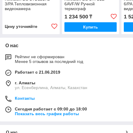
3/PA Тепловизионная
6AVF/W Ручной
6/PA
видеокамера
термограф
вид
1 234 500
1 5
₸
Цену уточняйте
Купить
О нас
Рейтинг не сформирован
Менее 5 отзывов за последний год
Работает с 21.06.2019
г. Алматы
ул. Есенберлина, Алматы, Казахстан
Контакты
Сегодня работает с 09:00 до 18:00
Показать весь график работы
О нас