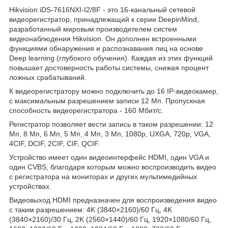
Hikvision iDS-7616NXI-I2/8F - это 16-канальный сетевой
видеорегистратор, принадлежащий к серии DeepinMind,
разработанный мировым производителем систем
видеонаблюдения Hikvision. Он дополнен встроенными
функциями обнаружения и распознавания лиц на основе
Deep learning (глубокого обучения). Каждая из этих функций
повышает достоверность работы системы, снижая процент
ложных срабатываний.
К видеорегистратору можно подключить до 16 IP-видеокамер,
с максимальным разрешением записи 12 Мп. Пропускная
способность видеорегистратора - 160 Мбит/с.
Регистратор позволяет вести запись в таком разрешении: 12
Mп, 8 Mп, 6 Mп, 5 Mп, 4 Mп, 3 Mп, 1080p, UXGA, 720p, VGA,
4CIF, DCIF, 2CIF, CIF, QCIF.
Устройство имеет один видеоинтерфейс HDMI, один VGA и
один CVBS, благодаря которым можно воспроизводить видео
с регистратора на мониторах и других мультимедийных
устройствах.
Видеовыход HDMI предназначен для воспроизведения видео
с таким разрешением: 4K (3840×2160)/60 Гц, 4K
(3840×2160)/30 Гц, 2K (2560×1440)/60 Гц, 1920×1080/60 Гц,