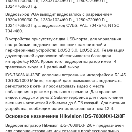
1600×1200/60 Гц, 1280×1024/60 Гц, 1280×720/60 Гц,
1024×768/60 Гц.
Видеовыход VGA выводит видеозапись с разрешением
1920×1080/60 Гц, 1280×1024/60 Гц, 1280×720/60 Гц,
1024×768/60 Гц, а видеовыход CVBS: PAL: 704×576, NTSC:
704×480.
В устройстве присутствуют два USB-порта, для управления
настройками, подключения внешних накопителей и
периферийных устройств: 1хUSB 3.0, 1xUSB 2.0. Реализация
двухсторонней аудиосвязи обеспечивается благодаря
интерфейсу RCA. Кроме того, видеорегистратор имеет 4
тревожных входа и 1 релейный выход.
iDS-7608NXI-I2/8F дополнен встроенным интерфейсом RJ-45
10/100/1000 Мбит/с, который дает возможность подключать
регистратор к сети и просматривать видео с места
наблюдения в режиме реального времени. Для хранения
видое, предусмотрено 2 Sata-интерфейса для подключения
внешних накопителей объемом до 6 Тб каждый. Для питания
устройства, необходим источник постоянного тока 12 В.
Основное назначение Hikvision iDS-7608NXI-I2/8F
Видеорегистратор Hikvision iDS-7608NXI-I2/8F предназначен
для совершенствования или создания профессиональных