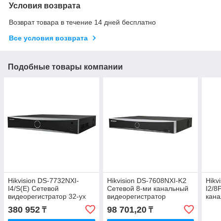
Условия возврата
Возврат товара в течение 14 дней бесплатно
Все условия возврата
Подобные товары компании
Hikvision DS-7732NXI-
Hikvision DS-7608NXI-K2
Hikv
I4/S(E) Сетевой
Сетевой 8-ми канальный
I2/8
видеорегистратор 32-ух
видеорегистратор
кан
канальный
виде
380 952
98 701,20
₸
₸