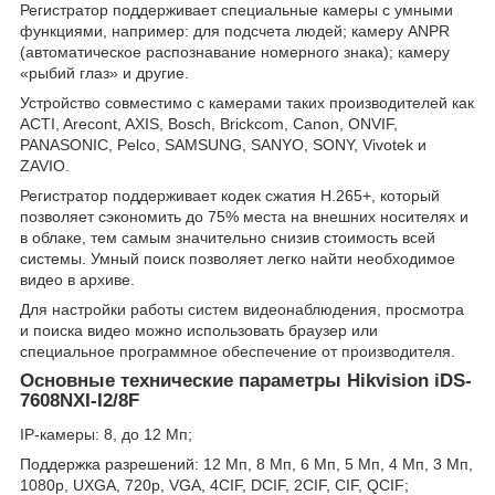
Регистратор поддерживает специальные камеры с умными
функциями, например: для подсчета людей; камеру ANPR
(автоматическое распознавание номерного знака); камеру
«рыбий глаз» и другие.
Устройство совместимо с камерами таких производителей как
ACTI, Arecont, AXIS, Bosch, Brickcom, Canon, ONVIF,
PANASONIC, Pelco, SAMSUNG, SANYO, SONY, Vivotek и
ZAVIO.
Регистратор поддерживает кодек сжатия H.265+, который
позволяет сэкономить до 75% места на внешних носителях и
в облаке, тем самым значительно снизив стоимость всей
системы. Умный поиск позволяет легко найти необходимое
видео в архиве.
Для настройки работы систем видеонаблюдения, просмотра
и поиска видео можно использовать браузер или
специальное программное обеспечение от производителя.
Основные технические параметры Hikvision iDS-
7608NXI-I2/8F
IP-камеры: 8, до 12 Мп;
Поддержка разрешений: 12 Mп, 8 Mп, 6 Mп, 5 Mп, 4 Mп, 3 Mп,
1080p, UXGA, 720p, VGA, 4CIF, DCIF, 2CIF, CIF, QCIF;