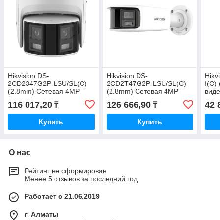
Hikvision DS-
Hikvision DS-
Hikv
2CD2347G2P-LSU/SL(C)
2CD2T47G2P-LSU/SL(C)
I(C)
(2.8mm) Сетевая 4MP
(2.8mm) Сетевая 4MP
вид
камера ColorVu
камера ColorVu
116 017,20
126 666,90
42 
₸
₸
Купить
Купить
О нас
Рейтинг не сформирован
Менее 5 отзывов за последний год
Работает с 21.06.2019
г. Алматы