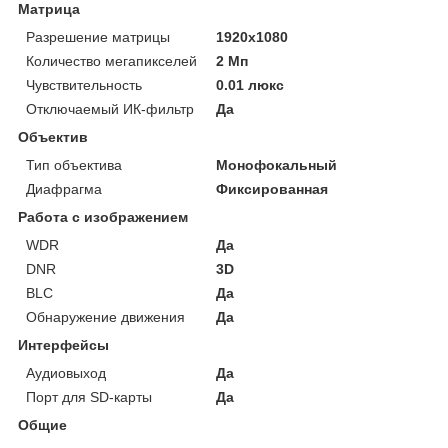
Матрица
Разрешение матрицы
1920x1080
Количество мегапикселей
2 Мп
Чувствительность
0.01 люкс
Отключаемый ИК-фильтр
Да
Объектив
Тип объектива
Монофокальный
Диафрагма
Фиксированная
Работа с изображением
WDR
Да
DNR
3D
BLC
Да
Обнаружение движения
Да
Интерфейсы
Аудиовыход
Да
Порт для SD-карты
Да
Общие