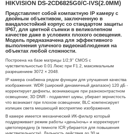
HIKVISION DS-2CD6825G0/C-IVS(2.0MM)
Представляет собой компактную IP камеру с
двойным объективом, заключенную в
вандалостойкий корпус со стандартом защиты
IP67, для цветной съемки в великолепном
качестве даже в условиях плохого освещения.
Модель предназначена для эффективного
выполнения уличного видеонаблюдения на
объектах любой сложности.
Построена на базе матрицы 1/2,9'' CMOS с
чувствительностью 0.01 Люкс при F1.2, максимальным
разрешением 3072 × 2048.
IP камера снабжена рядом функции для улучшения качества
изображения: WDR (широкий динамичный диапазон) 120 дБ -
корректирует дефекты, возникающие при разноконтрастном
освещении; 3D DNR - подавляет шумы, убирает зернистость
что возникает при плохом освещении; BLC компенсирует
излишек света мешающий восприятию изображения.
В камере имеется механический ИК-фильтр который
поддерживает режим работы «день/ночь» и корректирует
цветопередачу (в темноте ICR убирается для повышения
чувствительности). Дальность действия до 30 м.