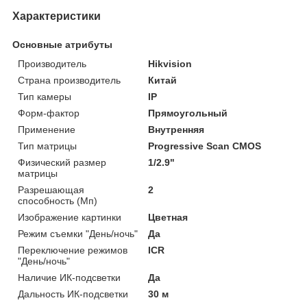
Характеристики
Основные атрибуты
Производитель
Hikvision
Страна производитель
Китай
Тип камеры
IP
Форм-фактор
Прямоугольный
Применение
Внутренняя
Тип матрицы
Progressive Scan CMOS
Физический размер
1/2.9"
матрицы
Разрешающая
2
способность (Мп)
Изображение картинки
Цветная
Режим съемки "День/ночь"
Да
Переключение режимов
ICR
"День/ночь"
Наличие ИК-подсветки
Да
Дальность ИК-подсветки
30 м