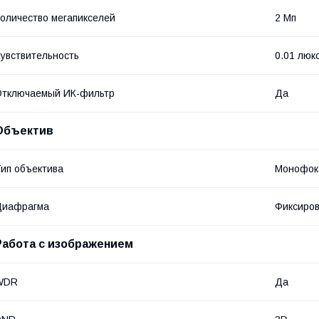
оличество мегапикселей
2 Мп
увствительность
0.01 люк
Отключаемый ИК-фильтр
Да
Объектив
ип объектива
Монофок
Диафрагма
Фиксиро
Работа с изображением
WDR
Да