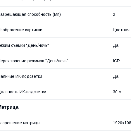
азрешающая способность (Мп)
2
зображение картинки
Цветная
ежим съемки "День/ночь"
Да
ереключение режимов "День/ночь"
ICR
аличие ИК-подсветки
Да
альность ИК-подсветки
30 м
Матрица
Разрешение матрицы
1920x10