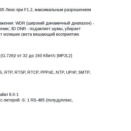
005 Люкс при F1.2, максимальным разрешением
ражения: WDR (широкий динамичный диапазон) -
нии; 3D DNR - подавляет шумы, убирает
ует излишек света мешающий восприятию
 (G.726)/ от 32 до 160 Кбит/с (MP2L2)
S, RTP, RTSP, RTCP, PPPoE, NTP, UPnP, SMTP,
fari 8.0-1
 литерой -S: 1 RS-485 (полудуплекс,