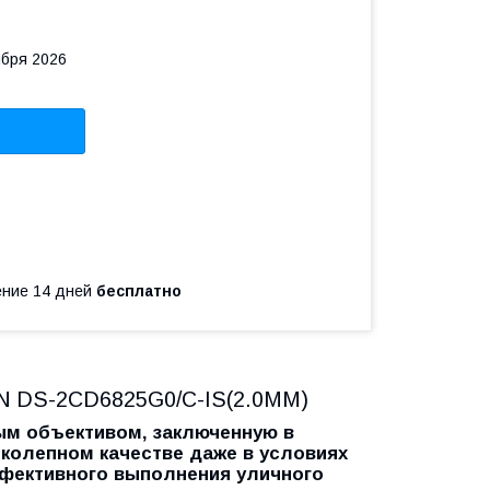
ября 2026
чение 14 дней
бесплатно
ION DS-2CD6825G0/C-IS(2.0MM)
ым объективом, заключенную в
иколепном качестве даже в условиях
фективного выполнения уличного