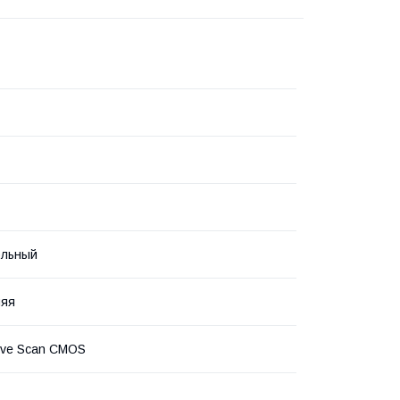
ольный
няя
ive Scan CMOS