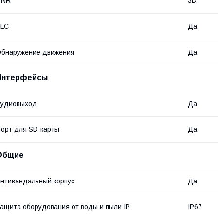
DNR
3D
BLC
Да
Обнаружение движения
Да
Интерфейсы
Аудиовыход
Да
орт для SD-карты
Да
Общие
нтивандальный корпус
Да
ащита оборудования от воды и пыли IP
IP67