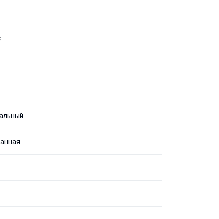
с
альный
ванная