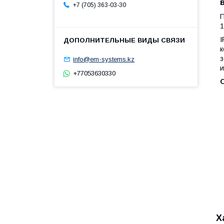
+7 (705) 363-03-30
П
1
I
к
з
info@em-systems.kz
и
+77053630330
Х