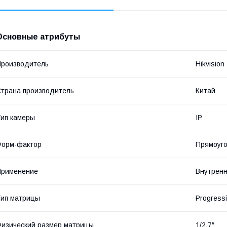
Основные атрибуты
роизводитель
Hikvision
трана производитель
Китай
ип камеры
IP
Форм-фактор
Прямоуг
Применение
Внутрен
ип матрицы
Progress
изический размер матрицы
1/2.7″