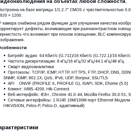
видеонаблюдения на объектах любой сложности.
остроена на базе матрицы 1/1.2.7ʺ CMOS с чувствительностью 0.
920 × 1200.
P камера снабжена рядом функции для улучшения качества изоб
орректирует дефекты, возникающие при разноконтрастном освеще
ернистость что возникает при плохом освещении; BLC компенсир
зображения.
Особенности
Битрейт аудио: 64 Кбит/с (G.711)/16 Кбит/с (G.722.1)/16 Кбит/с
Частота дискретизации: 8 кГц/16 кГц/32 кГц/44.1 кГц/48 кГц
Смарт-видеоаналитика
Протоколы: TCP/IP, ICMP, HTTP, HTTPS, FTP, DHCP, DNS, DDN
SNMP, IGMP, 802.1X, QoS, IPv6, UDP, Bonjour, SSL/TLS
API ONVIF (PROFILE S, PROFILE G), ISAPI, SDK, Ehome (5.0)
Клиент: iVMS-4200, Hik-Connect
Веб-интерфейс: IE8+, Chrome 41.0-44, Mozilla Firefox 30.0-51, Sa
Сетевые интерфейсы: 1 RJ45 10M/100M порт Ethernet Модели с
HIKVISION, Pelco-P, Pelco-D, адаптивный)
арактеристики