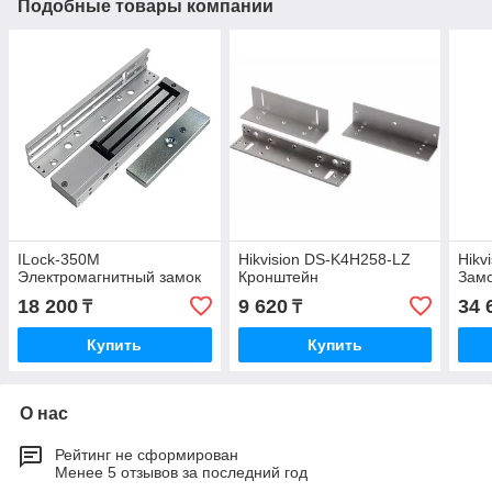
Подобные товары компании
ILock-350M
Hikvision DS-K4H258-LZ
Hikv
Электромагнитный замок
Кронштейн
Замо
18 200
9 620
34 
₸
₸
Купить
Купить
О нас
Рейтинг не сформирован
Менее 5 отзывов за последний год